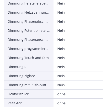
Dimmung herstellerspezifisch
Nein
Dimmung Netzspannungsmodulation
Nein
Dimmung Phasenabschnitt
Nein
Dimmung Potentiometer (geräteintegriert)
Nein
Dimmung Phasenanschnitt
Nein
Dimmung programmierbar
Nein
Dimmung Touch and Dim
Nein
Dimmung RF
Nein
Dimmung Zigbee
Nein
Dimmung mit Push-button
Nein
Lichtverteiler
ohne
Reflektor
ohne