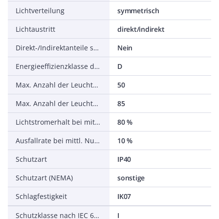
Lichtverteilung
symmetrisch
Lichtaustritt
direkt/indirekt
Direkt-/Indirektanteile separat regelbar
Nein
Energieeffizienzklasse der Lichtquelle nach EU-Richtlinie 2019/2015
D
Max. Anzahl der Leuchten pro Leitungsschutzschalter B16
50
Max. Anzahl der Leuchten pro Leitungsschutzschalter C16
85
Lichtstromerhalt bei mittl. Nutzungsdauer 50.000 h bei 25 °C Umgebungstemp.
80 %
Ausfallrate bei mittl. Nutzungsdauer von 50.000 h bei 25 °C Umgebungstemp. (tq)
10 %
Schutzart
IP40
Schutzart (NEMA)
sonstige
Schlagfestigkeit
IK07
Schutzklasse nach IEC 61140
I