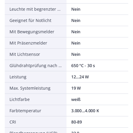
Leuchte mit begrenzter Oberflächentemperatur D-Zeichen nach EN 60598-2-24
Nein
Geeignet für Notlicht
Nein
Mit Bewegungsmelder
Nein
Mit Präsenzmelder
Nein
Mit Lichtsensor
Nein
Glühdrahtprüfung nach IEC 60695-2-11
650 °C - 30 s
Leistung
12...24 W
Max. Systemleistung
19 W
Lichtfarbe
weiß
Farbtemperatur
3.000...4.000 K
CRI
80-89