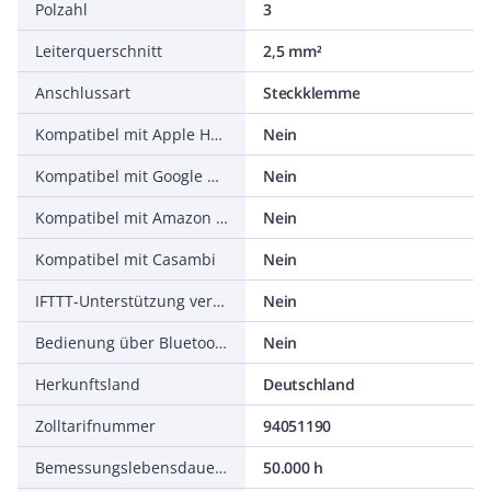
Polzahl
3
Leiterquerschnitt
2,5 mm²
Anschlussart
Steckklemme
Kompatibel mit Apple HomeKit
Nein
Kompatibel mit Google Assistant
Nein
Kompatibel mit Amazon Alexa
Nein
Kompatibel mit Casambi
Nein
IFTTT-Unterstützung verfügbar
Nein
Bedienung über Bluetooth
Nein
Herkunftsland
Deutschland
Zolltarifnummer
94051190
Bemessungslebensdauer L80/B10 bei 25 °C
50.000 h