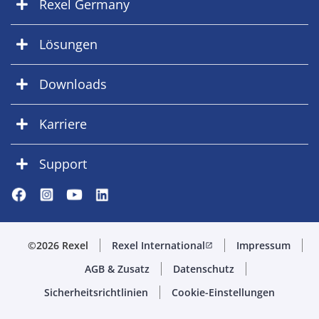
Rexel Germany
Lösungen
Downloads
Karriere
Support
©2026 Rexel
Rexel International
Impressum
open_in_new
AGB & Zusatz
Datenschutz
Sicherheitsrichtlinien
Cookie-Einstellungen