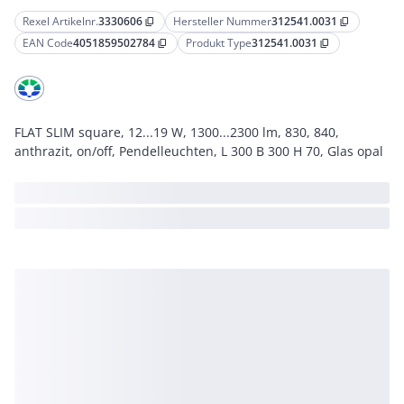
Rexel Artikelnr.
3330606
Hersteller Nummer
312541.0031
content_copy
content_copy
EAN Code
4051859502784
Produkt Type
312541.0031
content_copy
content_copy
FLAT SLIM square, 12...19 W, 1300...2300 lm, 830, 840,
anthrazit, on/off, Pendelleuchten, L 300 B 300 H 70, Glas opal