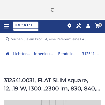
place
handyman
person
shopping_cart
0
Lichttechnik
Innenleuchten
Pendelleuchte
312541.0031
312541.0031, FLAT SLIM square,
12...19 W, 1300...2300 lm, 830, 840,
anthrazit, on/off, Pendelleuchten, L
300 B 300 H 70, Glas opal