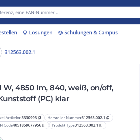
estellen
Lösungen
Schulungen & Campus
lightbulb
school
312563.002.1
1 W, 4850 lm, 840, weiß, on/off,
unststoff (PC) klar
xel Artikelnr.
3330993
Hersteller Nummer
312563.002.1
content_copy
content_copy
N Code
4051859677956
Produkt Type
312563.002.1
content_copy
content_copy