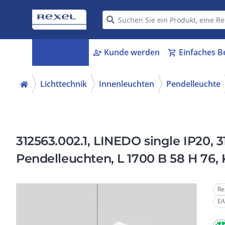
Kategorien
Kunde werden
Einfaches B
menu_book
person_add
shopping_cart
Lichttechnik
Innenleuchten
Pendelleuchte
312563.002.1, LINEDO single IP20, 3
Pendelleuchten, L 1700 B 58 H 76, K
Re
EA