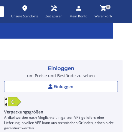
place
handyman
person
shopping_cart
0
Unsere Standorte
Zeit sparen
Mein Konto
Warenkorb
Kernsortiment
Kampagnen
Aktionen
workspace_premium
auto_awesome
percent_discount
Einloggen
um Preise und Bestände zu sehen
Einloggen
Verpackungsgrößen
Artikel werden nach Möglichkeit in ganzen VPE geliefert; eine
Lieferung in vollen VPE kann aus technischen Gründen jedoch nicht
garantiert werden.