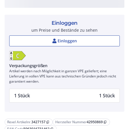
Einloggen
um Preise und Bestände zu sehen
Einloggen
Verpackungsgrößen
Artikel werden nach Möglichkeit in ganzen VPE geliefert; eine
Lieferung in vollen VPE kann aus technischen Gründen jedoch nicht
garantiert werden.
1 Stück
1 Stück
Rexel Artikelnr.
3427157
Hersteller Nummer
42950869
content_copy
content_copy
EAN Code
5063016731462