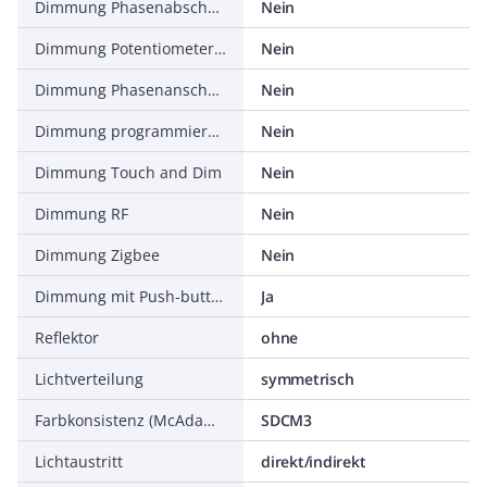
Dimmung Phasenabschnitt
Nein
Dimmung Potentiometer (geräteintegriert)
Nein
Dimmung Phasenanschnitt
Nein
Dimmung programmierbar
Nein
Dimmung Touch and Dim
Nein
Dimmung RF
Nein
Dimmung Zigbee
Nein
Dimmung mit Push-button
Ja
Reflektor
ohne
Lichtverteilung
symmetrisch
Farbkonsistenz (McAdam-Ellipse)
SDCM3
Lichtaustritt
direkt/indirekt