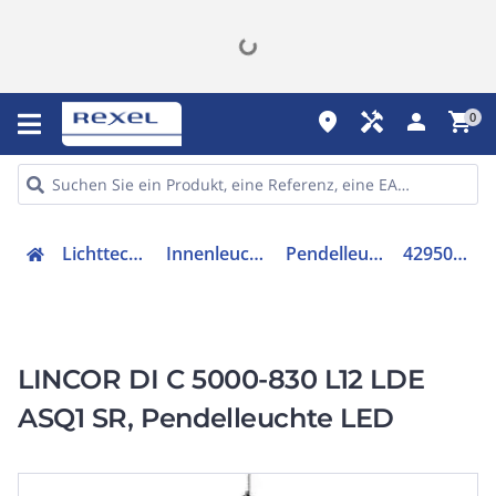
place
handyman
person
shopping_cart
0
Lichttechnik
Innenleuchten
Pendelleuchte
42950869
LINCOR DI C 5000-830 L12 LDE
ASQ1 SR, Pendelleuchte LED