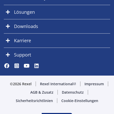
Lösungen
Downloads
Karriere
Support
©2026 Rexel
Rexel International
Impressum
open_in_new
AGB & Zusatz
Datenschutz
Sicherheitsrichtlinien
Cookie-Einstellungen