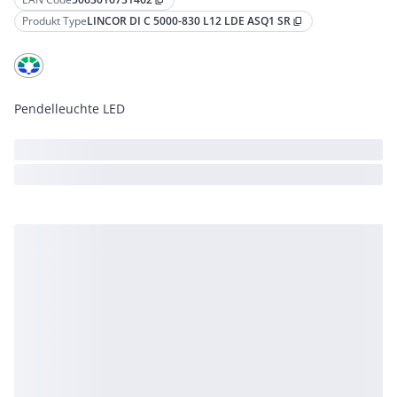
content_copy
Produkt Type
LINCOR DI C 5000-830 L12 LDE ASQ1 SR
content_copy
Pendelleuchte LED