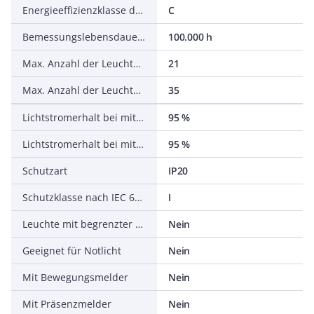
Energieeffizienzklasse der Lichtquelle nach EU-Richtlinie 2019/2015
C
Bemessungslebensdauer L70/B50 bei 25 °C
100.000 h
Max. Anzahl der Leuchten pro Leitungsschutzschalter B16
21
Max. Anzahl der Leuchten pro Leitungsschutzschalter C16
35
Lichtstromerhalt bei mittl. Nutzungsdauer 50.000 h bei 25 °C Umgebungstemp.
95 %
Lichtstromerhalt bei mittl. Nutzungsdauer 75.000 h bei 25 °C Umgebungstemp.
95 %
Schutzart
IP20
Schutzklasse nach IEC 61140
I
Leuchte mit begrenzter Oberflächentemperatur D-Zeichen nach EN 60598-2-24
Nein
Geeignet für Notlicht
Nein
Mit Bewegungsmelder
Nein
Mit Präsenzmelder
Nein