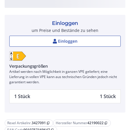
Einloggen
um Preise und Bestände zu sehen
Einloggen
Verpackungsgrößen
Artikel werden nach Möglichkeit in ganzen VPE geliefert; eine
Lieferung in vollen VPE kann aus technischen Gründen jedoch nicht
garantiert werden.
1 Stück
1 Stück
Rexel Artikelnr.
3427091
Hersteller Nummer
42190022
content_copy
content_copy
EAN Code
9010757169647