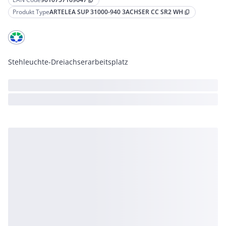
content_copy
Produkt Type
ARTELEA SUP 31000-940 3ACHSER CC SR2 WH
content_copy
Stehleuchte-Dreiachserarbeitsplatz