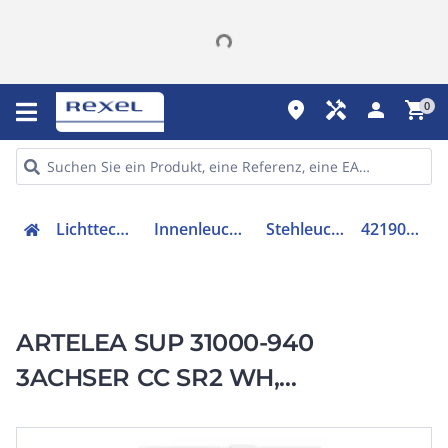
place
handyman
person
shopping_cart
0
Lichttechnik
Innenleuchten
Stehleuchte
42190022
ARTELEA SUP 31000-940
3ACHSER CC SR2 WH,
Stehleuchte-
Dreiachserarbeitsplatz