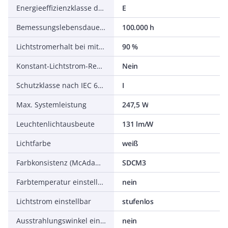
Energieeffizienzklasse der Lichtquelle nach EU-Richtlinie 2019/2015
E
Bemessungslebensdauer L70/B50 bei 25 °C
100.000 h
Lichtstromerhalt bei mittl. Nutzungsdauer 50.000 h bei 25 °C Umgebungstemp.
90 %
Konstant-Lichtstrom-Regelung
Nein
Schutzklasse nach IEC 61140
I
Max. Systemleistung
247,5 W
Leuchtenlichtausbeute
131 lm/W
Lichtfarbe
weiß
Farbkonsistenz (McAdam-Ellipse)
SDCM3
Farbtemperatur einstellbar
nein
Lichtstrom einstellbar
stufenlos
Ausstrahlungswinkel einstellbar
nein