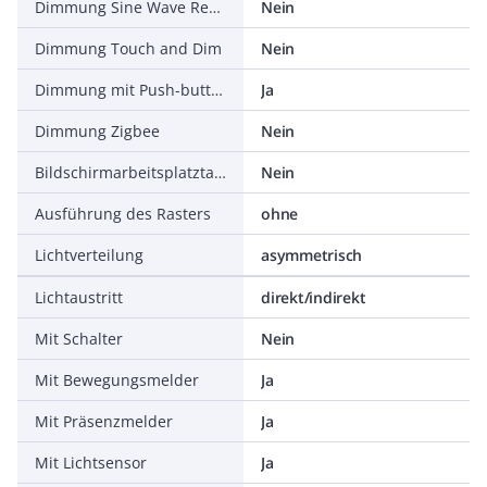
Dimmung Sine Wave Reduction
Nein
Dimmung Touch and Dim
Nein
Dimmung mit Push-button
Ja
Dimmung Zigbee
Nein
Bildschirmarbeitsplatztauglich nach EN 12464-1
Nein
Ausführung des Rasters
ohne
Lichtverteilung
asymmetrisch
Lichtaustritt
direkt/indirekt
Mit Schalter
Nein
Mit Bewegungsmelder
Ja
Mit Präsenzmelder
Ja
Mit Lichtsensor
Ja