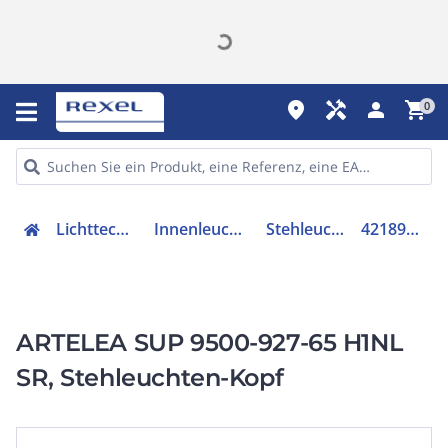
place
handyman
person
shopping_cart
0
Lichttechnik
Innenleuchten
Stehleuchte
42189646
ARTELEA SUP 9500-927-65 H1NL
SR, Stehleuchten-Kopf