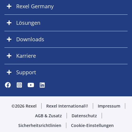
Rexel Germany
Lösungen
Downloads
Karriere
Support
©2026 Rexel
Rexel International
Impressum
open_in_new
AGB & Zusatz
Datenschutz
Sicherheitsrichtlinien
Cookie-Einstellungen