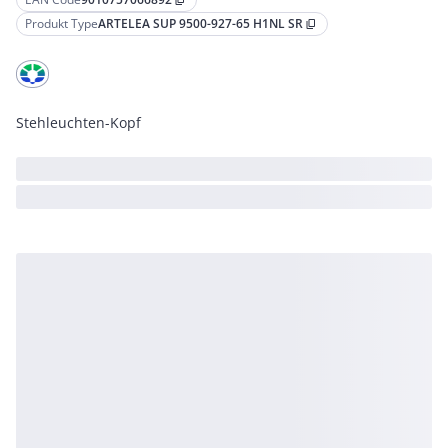
content_copy
Produkt Type
ARTELEA SUP 9500-927-65 H1NL SR
content_copy
Stehleuchten-Kopf