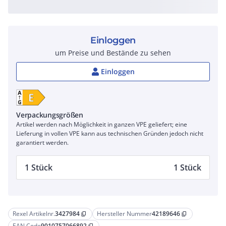
Einloggen
um Preise und Bestände zu sehen
Einloggen
Verpackungsgrößen
Artikel werden nach Möglichkeit in ganzen VPE geliefert; eine
Lieferung in vollen VPE kann aus technischen Gründen jedoch nicht
garantiert werden.
1 Stück
1 Stück
Rexel Artikelnr.
3427984
Hersteller Nummer
42189646
content_copy
content_copy
EAN Code
9010757066892