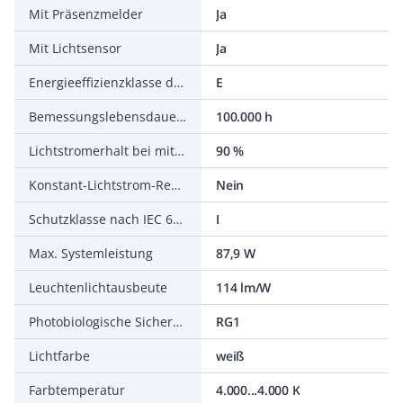
Mit Präsenzmelder
Ja
Mit Lichtsensor
Ja
Energieeffizienzklasse der Lichtquelle nach EU-Richtlinie 2019/2015
E
Bemessungslebensdauer L70/B50 bei 25 °C
100.000 h
Lichtstromerhalt bei mittl. Nutzungsdauer 50.000 h bei 25 °C Umgebungstemp.
90 %
Konstant-Lichtstrom-Regelung
Nein
Schutzklasse nach IEC 61140
I
Max. Systemleistung
87,9 W
Leuchtenlichtausbeute
114 lm/W
Photobiologische Sicherheit nach EN 62471
RG1
Lichtfarbe
weiß
Farbtemperatur
4.000...4.000 K