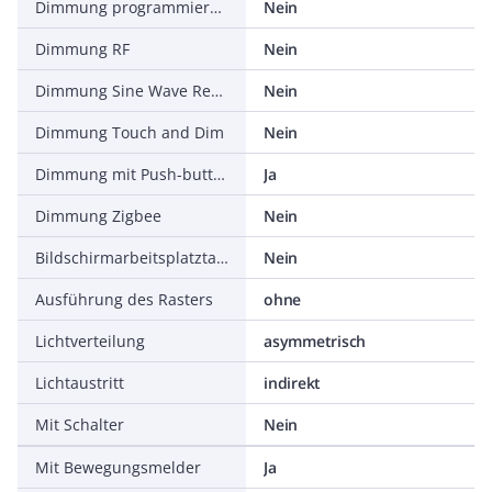
Dimmung programmierbar
Nein
Dimmung RF
Nein
Dimmung Sine Wave Reduction
Nein
Dimmung Touch and Dim
Nein
Dimmung mit Push-button
Ja
Dimmung Zigbee
Nein
Bildschirmarbeitsplatztauglich nach EN 12464-1
Nein
Ausführung des Rasters
ohne
Lichtverteilung
asymmetrisch
Lichtaustritt
indirekt
Mit Schalter
Nein
Mit Bewegungsmelder
Ja