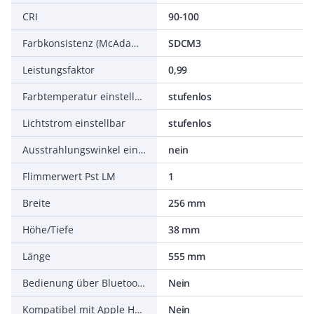
CRI
90-100
Farbkonsistenz (McAdam-Ellipse)
SDCM3
Leistungsfaktor
0,99
Farbtemperatur einstellbar
stufenlos
Lichtstrom einstellbar
stufenlos
Ausstrahlungswinkel einstellbar
nein
Flimmerwert Pst LM
1
Breite
256 mm
Höhe/Tiefe
38 mm
Länge
555 mm
Bedienung über Bluetooth
Nein
Kompatibel mit Apple HomeKit
Nein