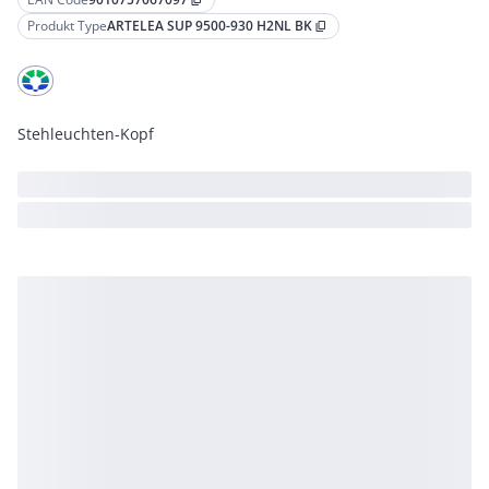
content_copy
Produkt Type
ARTELEA SUP 9500-930 H2NL BK
content_copy
Stehleuchten-Kopf