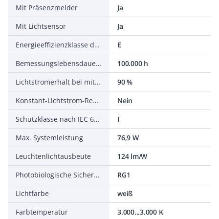
Mit Präsenzmelder
Ja
Mit Lichtsensor
Ja
Energieeffizienzklasse der Lichtquelle nach EU-Richtlinie 2019/2015
E
Bemessungslebensdauer L70/B50 bei 25 °C
100.000 h
Lichtstromerhalt bei mittl. Nutzungsdauer 50.000 h bei 25 °C Umgebungstemp.
90 %
Konstant-Lichtstrom-Regelung
Nein
Schutzklasse nach IEC 61140
I
Max. Systemleistung
76,9 W
Leuchtenlichtausbeute
124 lm/W
Photobiologische Sicherheit nach EN 62471
RG1
Lichtfarbe
weiß
Farbtemperatur
3.000...3.000 K