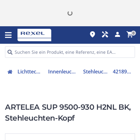
place
handyman
person
shopping_cart
0
Lichttechnik
Innenleuchten
Stehleuchte
42189659
ARTELEA SUP 9500-930 H2NL BK,
Stehleuchten-Kopf