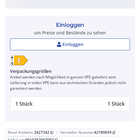
Einloggen
um Preise und Bestände zu sehen
Einloggen
Verpackungsgrößen
Artikel werden nach Möglichkeit in ganzen VPE geliefert; eine
Lieferung in vollen VPE kann aus technischen Gründen jedoch nicht
garantiert werden.
1 Stück
1 Stück
Rexel Artikelnr.
3427342
Hersteller Nummer
42189659
content_copy
content_copy
EAN Code
9010757067097