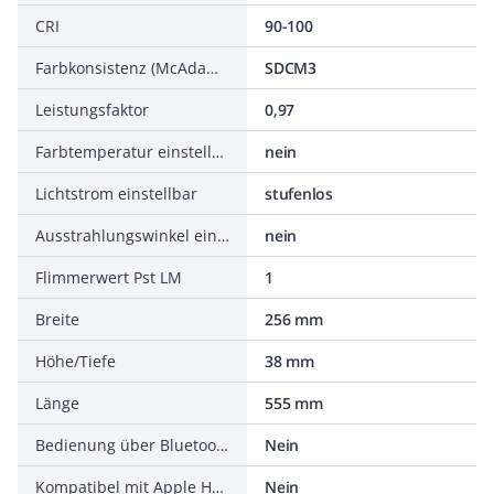
CRI
90-100
Farbkonsistenz (McAdam-Ellipse)
SDCM3
Leistungsfaktor
0,97
Farbtemperatur einstellbar
nein
Lichtstrom einstellbar
stufenlos
Ausstrahlungswinkel einstellbar
nein
Flimmerwert Pst LM
1
Breite
256 mm
Höhe/Tiefe
38 mm
Länge
555 mm
Bedienung über Bluetooth
Nein
Kompatibel mit Apple HomeKit
Nein