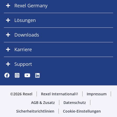
Rexel Germany
Lösungen
Downloads
Karriere
Support
©2026 Rexel
Rexel International
Impressum
open_in_new
AGB & Zusatz
Datenschutz
Sicherheitsrichtlinien
Cookie-Einstellungen