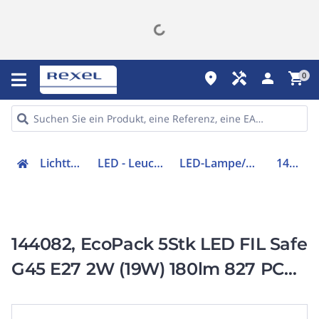
place
handyman
person
shopping_cart
0
Lichttechnik
LED - Leuchtmittel
LED-Lampe/Multi-LED
144082
144082, EcoPack 5Stk LED FIL Safe
G45 E27 2W (19W) 180lm 827 PC
Klar