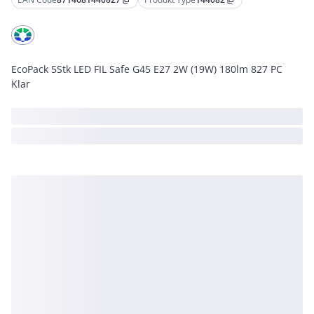
content_copy
content_copy
EcoPack 5Stk LED FIL Safe G45 E27 2W (19W) 180lm 827 PC
Klar