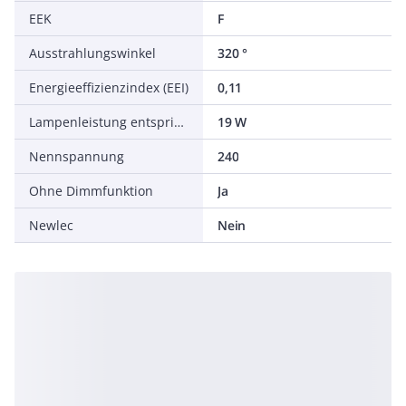
EEK
F
Ausstrahlungswinkel
320 °
Energieeffizienzindex (EEI)
0,11
Lampenleistung entspricht
19 W
Nennspannung
240
Ohne Dimmfunktion
Ja
Newlec
Nein