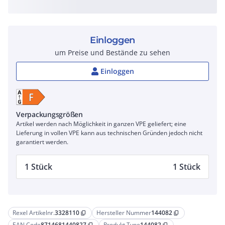
Einloggen
um Preise und Bestände zu sehen
Einloggen
Verpackungsgrößen
Artikel werden nach Möglichkeit in ganzen VPE geliefert; eine
Lieferung in vollen VPE kann aus technischen Gründen jedoch nicht
garantiert werden.
1 Stück
1 Stück
Rexel Artikelnr.
3328110
Hersteller Nummer
144082
content_copy
content_copy
EAN Code
8714681440827
Produkt Type
144082