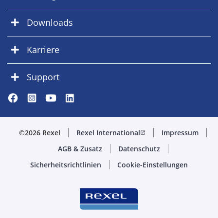
Downloads
Karriere
Support
©2026 Rexel
Rexel International
Impressum
open_in_new
AGB & Zusatz
Datenschutz
Sicherheitsrichtlinien
Cookie-Einstellungen