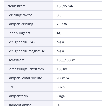
Nennstrom
15...15 mA
Leistungsfaktor
0,5
Lampenleistung
2...2 W
Spannungsart
AC
Geeignet für EVG
Nein
Geeignet für magnetisches Vorschaltgerät
Nein
Lichtstrom
180...180 lm
Bemessungslichtstrom nach IEC 62612
180 lm
Lampenlichtausbeute
90 lm/W
CRI
80-89
Lampenform
Kugel
Filamentlampe
Ja