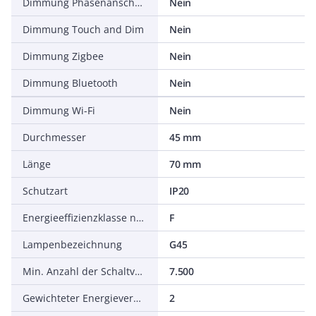
Dimmung Phasenanschnitt
Nein
Dimmung Touch and Dim
Nein
Dimmung Zigbee
Nein
Dimmung Bluetooth
Nein
Dimmung Wi-Fi
Nein
Durchmesser
45 mm
Länge
70 mm
Schutzart
IP20
Energieeffizienzklasse nach EU-Richtlinie 2019/2015
F
Lampenbezeichnung
G45
Min. Anzahl der Schaltvorgänge
7.500
Gewichteter Energieverbrauch in 1.000 Stunden
2