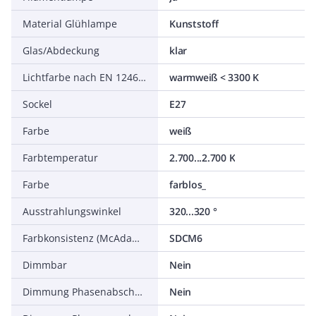
Material Glühlampe
Kunststoff
Glas/Abdeckung
klar
Lichtfarbe nach EN 12464-1
warmweiß < 3300 K
Sockel
E27
Farbe
weiß
Farbtemperatur
2.700...2.700 K
Farbe
farblos_
Ausstrahlungswinkel
320...320 °
Farbkonsistenz (McAdam-Ellipse)
SDCM6
Dimmbar
Nein
Dimmung Phasenabschnitt
Nein