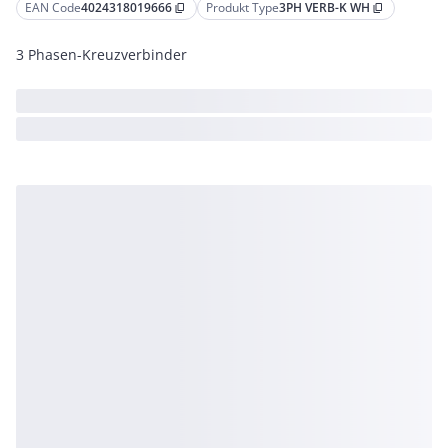
EAN Code
4024318019666
Produkt Type
3PH VERB-K WH
content_copy
content_copy
3 Phasen-Kreuzverbinder