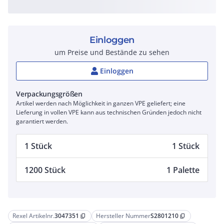
Einloggen
um Preise und Bestände zu sehen
Einloggen
Verpackungsgrößen
Artikel werden nach Möglichkeit in ganzen VPE geliefert; eine
Lieferung in vollen VPE kann aus technischen Gründen jedoch nicht
garantiert werden.
1 Stück
1 Stück
1200 Stück
1 Palette
Rexel Artikelnr.
3047351
Hersteller Nummer
S2801210
content_copy
content_copy