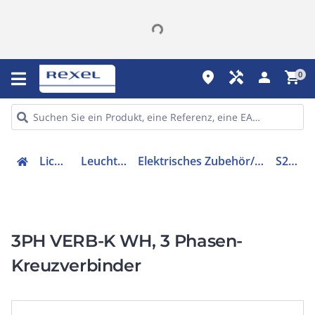
place
handyman
person
shopping_cart
0
Lichttechnik
Leuchtenzubehör
Elektrisches Zubehör/Ersatzteile für Leuchten
S2801210
3PH VERB-K WH, 3 Phasen-
Kreuzverbinder