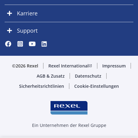
Karriere
Support
©2026 Rexel
Rexel International
Impressum
open_in_new
AGB & Zusatz
Datenschutz
Sicherheitsrichtlinien
Cookie-Einstellungen
Ein Unternehmen der Rexel Gruppe