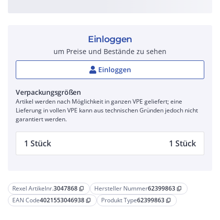
Einloggen
um Preise und Bestände zu sehen
Einloggen
Verpackungsgrößen
Artikel werden nach Möglichkeit in ganzen VPE geliefert; eine
Lieferung in vollen VPE kann aus technischen Gründen jedoch nicht
garantiert werden.
1 Stück
1 Stück
Rexel Artikelnr.
3047868
Hersteller Nummer
62399863
content_copy
content_copy
EAN Code
4021553046938
Produkt Type
62399863
content_copy
content_copy