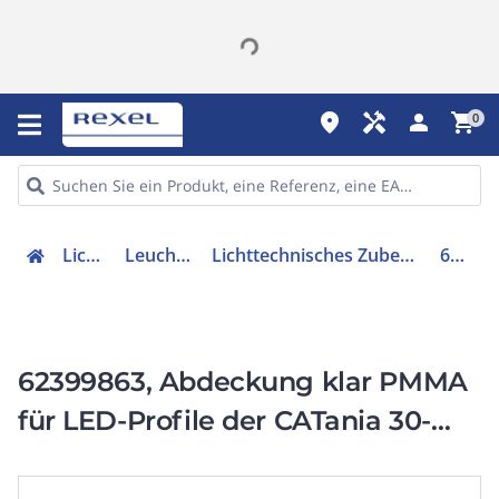
place
handyman
person
shopping_cart
0
Lichttechnik
Leuchtenzubehör
Lichttechnisches Zubehör/Ersatzteile für Leuchten
62399863
62399863, Abdeckung klar PMMA
für LED-Profile der CATania 30-
Serie 3 m