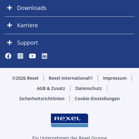
Downloads
Karriere
Support
©2026 Rexel
Rexel International
Impressum
open_in_new
AGB & Zusatz
Datenschutz
Sicherheitsrichtlinien
Cookie-Einstellungen
Ein Unternehmen der Rexel Gruppe