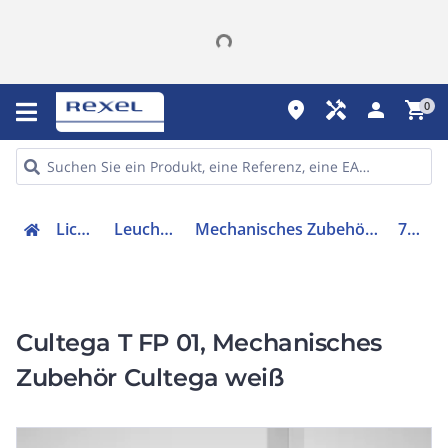
place
handyman
person
shopping_cart
0
Lichttechnik
Leuchtenzubehör
Mechanisches Zubehör/Ersatzteile für Leuchten
7855700
Cultega T FP 01, Mechanisches
Zubehör Cultega weiß