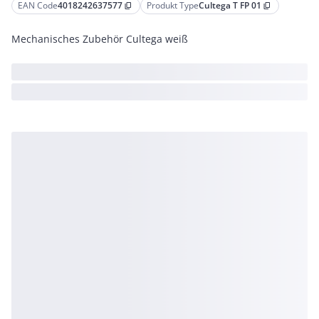
EAN Code
4018242637577
Produkt Type
Cultega T FP 01
content_copy
content_copy
Mechanisches Zubehör Cultega weiß