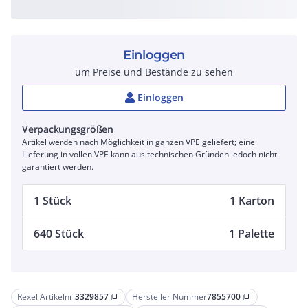
Einloggen
um Preise und Bestände zu sehen
Einloggen
Verpackungsgrößen
Artikel werden nach Möglichkeit in ganzen VPE geliefert; eine
Lieferung in vollen VPE kann aus technischen Gründen jedoch nicht
garantiert werden.
1 Stück
1 Karton
640 Stück
1 Palette
Rexel Artikelnr.
3329857
Hersteller Nummer
7855700
content_copy
content_copy