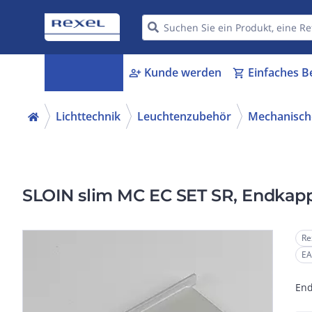
Kategorien
Kunde werden
Einfaches B
menu_book
person_add
shopping_cart
Lichttechnik
Leuchtenzubehör
Mechanische
SLOIN slim MC EC SET SR, Endkap
Re
EA
End