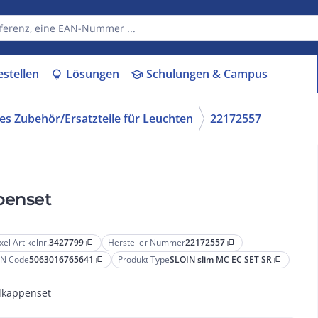
estellen
Lösungen
Schulungen & Campus
lightbulb
school
s Zubehör/Ersatzteile für Leuchten
22172557
penset
xel Artikelnr.
3427799
Hersteller Nummer
22172557
content_copy
content_copy
N Code
5063016765641
Produkt Type
SLOIN slim MC EC SET SR
content_copy
content_copy
kappenset