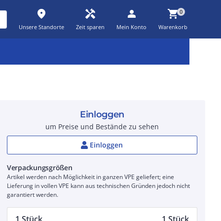
place
handyman
person
shopping_cart
0
Unsere Standorte
Zeit sparen
Mein Konto
Warenkorb
Kernsortiment
Kampagnen
Aktionen
workspace_premium
auto_awesome
percent_discount
Einloggen
um Preise und Bestände zu sehen
Einloggen
Verpackungsgrößen
Artikel werden nach Möglichkeit in ganzen VPE geliefert; eine
Lieferung in vollen VPE kann aus technischen Gründen jedoch nicht
garantiert werden.
1 Stück
1 Stück