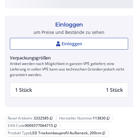
Einloggen
um Preise und Bestände zu sehen
Einloggen
Verpackungsgrößen
Artikel werden nach Möglichkeit in ganzen VPE geliefert; eine
Lieferung in vollen VPE kann aus technischen Gründen jedoch nicht
garantiert werden.
1 Stück
1 Stück
Rexel Artikelnr.
3332585
Hersteller Nummer
113830
content_copy
content_copy
EAN Code
9009377064715
content_copy
Produkt Type
LED Trockenbauprofil Außeneck, 200cm
content_copy