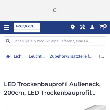
place
handyman
person
shopping_cart
0
Lichttechnik
Leuchtenzubehör
Zubehör/Ersatzteile für Lichtschlauch/-band
113830
LED Trockenbauprofil Außeneck,
200cm, LED Trockenbauprofil
Außeneck