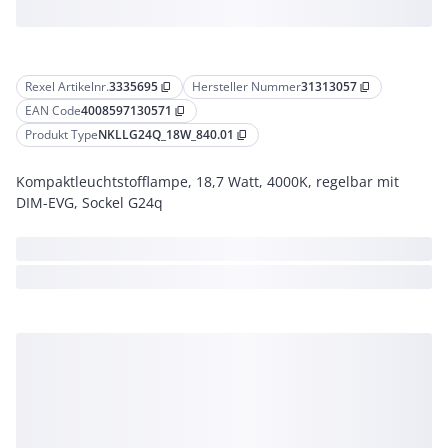
Rexel Artikelnr.
3335695
Hersteller Nummer
31313057
content_copy
content_copy
EAN Code
4008597130571
content_copy
Produkt Type
NKLLG24Q_18W_840.01
content_copy
Kompaktleuchtstofflampe, 18,7 Watt, 4000K, regelbar mit
DIM-EVG, Sockel G24q