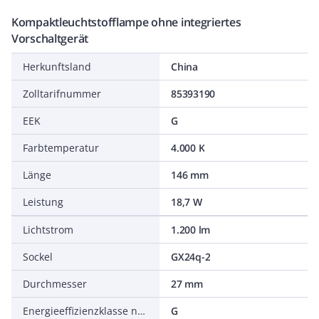
Kompaktleuchtstofflampe ohne integriertes
Vorschaltgerät
Herkunftsland
China
Zolltarifnummer
85393190
EEK
G
Farbtemperatur
4.000 K
Länge
146 mm
Leistung
18,7 W
Lichtstrom
1.200 lm
Sockel
GX24q-2
Durchmesser
27 mm
Energieeffizienzklasse nach EU-Richtlinie 2019/2015
G