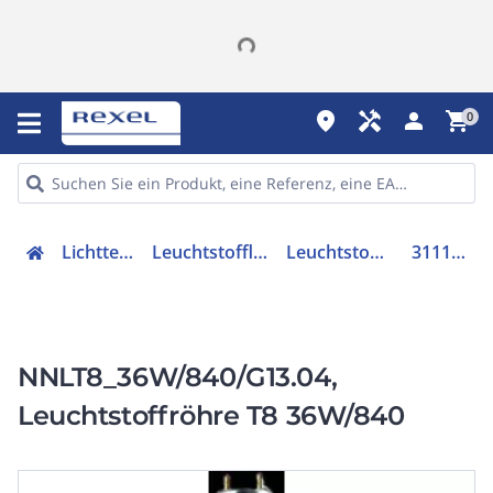
place
handyman
person
shopping_cart
0
Lichttechnik
Leuchtstofflampen
Leuchtstofflampe
31119984
NNLT8_36W/840/G13.04,
Leuchtstoffröhre T8 36W/840