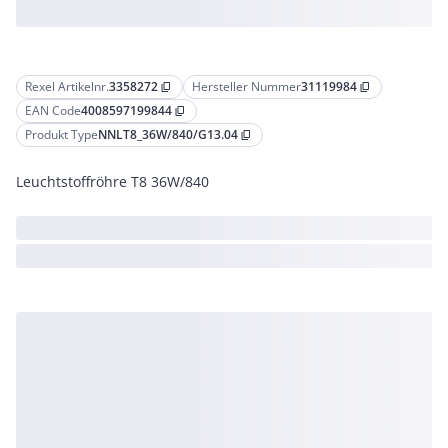
Rexel Artikelnr.
3358272
Hersteller Nummer
31119984
content_copy
content_copy
EAN Code
4008597199844
content_copy
Produkt Type
NNLT8_36W/840/G13.04
content_copy
Leuchtstoffröhre T8 36W/840