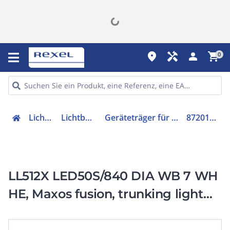
place
handyman
person
shopping_cart
0
Lichttechnik
Lichtbandsystem
Geräteträger für Lichtbandsystem
8720169495890
LL512X LED50S/840 DIA WB 7 WH
HE, Maxos fusion, trunking light
unit, 29 W, L1138 mm, 5000 lm,
4000 K, DALI-regelbar, Interact