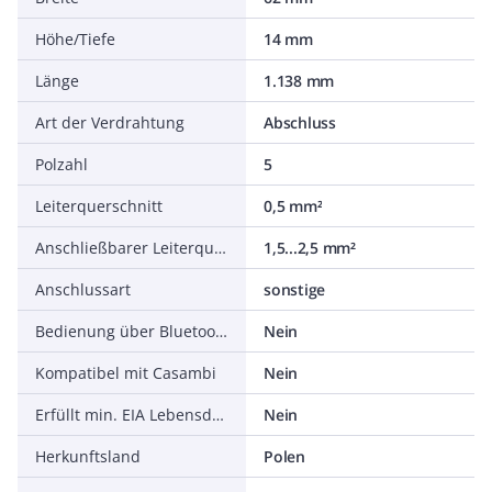
Höhe/Tiefe
14 mm
Länge
1.138 mm
Art der Verdrahtung
Abschluss
Polzahl
5
Leiterquerschnitt
0,5 mm²
Anschließbarer Leiterquerschnitt
1,5...2,5 mm²
Anschlussart
sonstige
Bedienung über Bluetooth
Nein
Kompatibel mit Casambi
Nein
Erfüllt min. EIA Lebensdauerkriterium L90 (bei 50.000 h bei tq = 25 °C)
Nein
Herkunftsland
Polen