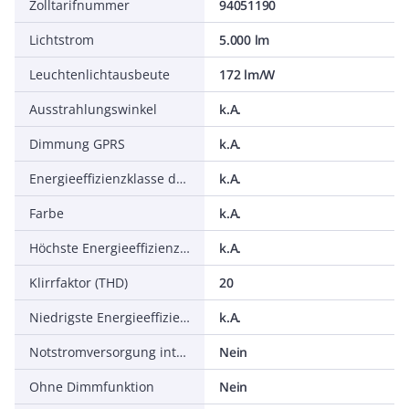
Zolltarifnummer
94051190
Lichtstrom
5.000 lm
Leuchtenlichtausbeute
172 lm/W
Ausstrahlungswinkel
k.A.
Dimmung GPRS
k.A.
Energieeffizienzklasse des mitgelieferten austauschbaren Leuchtmittels
k.A.
Farbe
k.A.
Höchste Energieeffizienzklasse des austauschbaren Leuchtmittels
k.A.
Klirrfaktor (THD)
20
Niedrigste Energieeffizienzklasse des austauschbaren Leuchtmittels
k.A.
Notstromversorgung integriert
Nein
Ohne Dimmfunktion
Nein