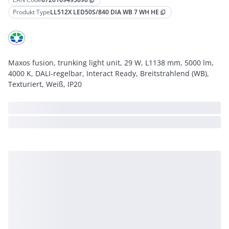
content_copy
Produkt Type
LL512X LED50S/840 DIA WB 7 WH HE
content_copy
Maxos fusion, trunking light unit, 29 W, L1138 mm, 5000 lm,
4000 K, DALI-regelbar, Interact Ready, Breitstrahlend (WB),
Texturiert, Weiß, IP20