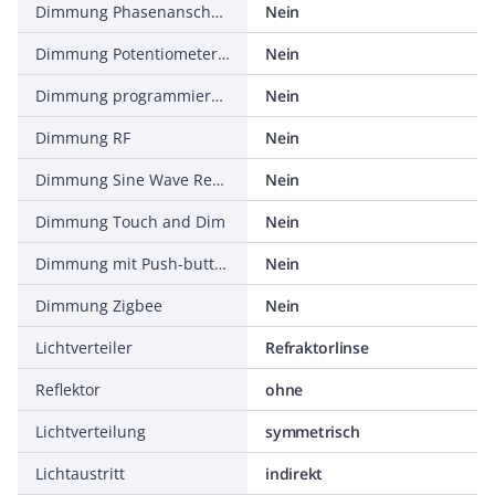
Dimmung Phasenanschnitt
Nein
Dimmung Potentiometer (geräteintegriert)
Nein
Dimmung programmierbar
Nein
Dimmung RF
Nein
Dimmung Sine Wave Reduction
Nein
Dimmung Touch and Dim
Nein
Dimmung mit Push-button
Nein
Dimmung Zigbee
Nein
Lichtverteiler
Refraktorlinse
Reflektor
ohne
Lichtverteilung
symmetrisch
Lichtaustritt
indirekt