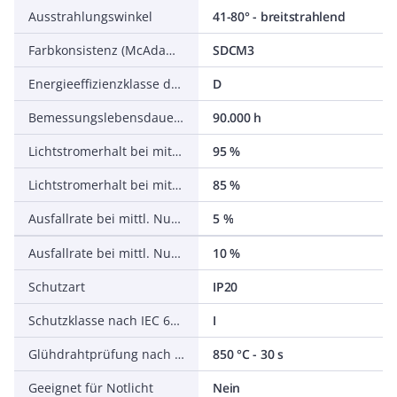
Ausstrahlungswinkel
41-80° - breitstrahlend
Farbkonsistenz (McAdam-Ellipse)
SDCM3
Energieeffizienzklasse der Lichtquelle nach EU-Richtlinie 2019/2015
D
Bemessungslebensdauer L70/B50 bei 25 °C
90.000 h
Lichtstromerhalt bei mittl. Nutzungsdauer 50.000 h bei 25 °C Umgebungstemp.
95 %
Lichtstromerhalt bei mittl. Nutzungsdauer 100.000 h bei 25 °C Umgebungstemp.
85 %
Ausfallrate bei mittl. Nutzungsdauer von 50.000 h bei 25 °C Umgebungstemp. (tq)
5 %
Ausfallrate bei mittl. Nutzungsdauer von 100.000 h bei 25 °C Umgebungstemp. (tq)
10 %
Schutzart
IP20
Schutzklasse nach IEC 61140
I
Glühdrahtprüfung nach IEC 60695-2-11
850 °C - 30 s
Geeignet für Notlicht
Nein