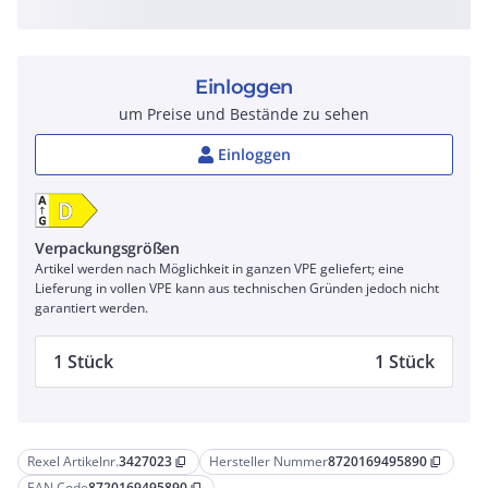
Einloggen
um Preise und Bestände zu sehen
Einloggen
Verpackungsgrößen
Artikel werden nach Möglichkeit in ganzen VPE geliefert; eine
Lieferung in vollen VPE kann aus technischen Gründen jedoch nicht
garantiert werden.
1 Stück
1 Stück
Rexel Artikelnr.
3427023
Hersteller Nummer
8720169495890
content_copy
content_copy
EAN Code
8720169495890