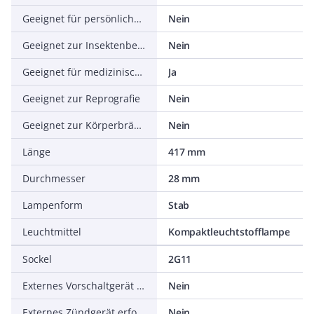
Geeignet für persönliches Wohlbefinden
Nein
Geeignet zur Insektenbekämpfung
Nein
Geeignet für medizinische Anwendungen
Ja
Geeignet zur Reprografie
Nein
Geeignet zur Körperbräunung
Nein
Länge
417 mm
Durchmesser
28 mm
Lampenform
Stab
Leuchtmittel
Kompaktleuchtstofflampe
Sockel
2G11
Externes Vorschaltgerät erforderlich
Nein
Externes Zündgerät erforderlich
Nein