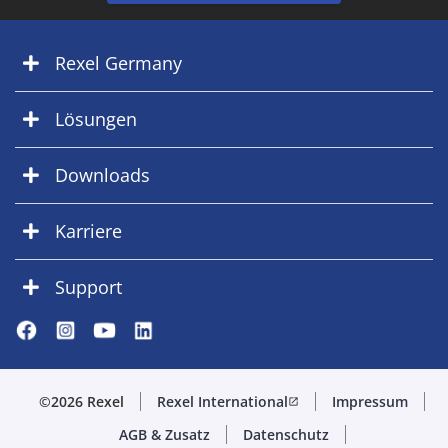
Rexel Germany
Lösungen
Downloads
Karriere
Support
©2026 Rexel
Rexel International
Impressum
open_in_new
AGB & Zusatz
Datenschutz