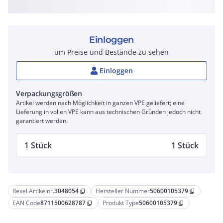
Einloggen
um Preise und Bestände zu sehen
Einloggen
Verpackungsgrößen
Artikel werden nach Möglichkeit in ganzen VPE geliefert; eine
Lieferung in vollen VPE kann aus technischen Gründen jedoch nicht
garantiert werden.
1 Stück
1 Stück
Rexel Artikelnr.
3048054
Hersteller Nummer
50600105379
content_copy
content_copy
EAN Code
8711500628787
Produkt Type
50600105379
content_copy
content_copy