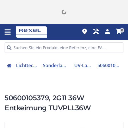
place
handyman
person
shopping_cart
0
Lichttechnik
Sonderlampen
UV-Lampe
50600105379
50600105379, 2G11 36W
Entkeimung TUVPLL36W