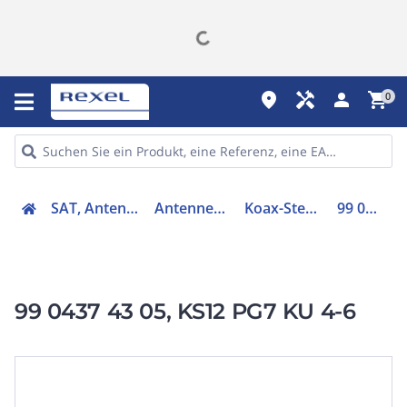
place
handyman
person
shopping_cart
0
SAT, Antenne, Telefonie
Antennen - Zubehör
Koax-Steckverbinder
99 0437 43 05
99 0437 43 05, KS12 PG7 KU 4-6