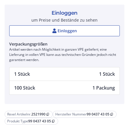
Einloggen
um Preise und Bestände zu sehen
Einloggen
Verpackungsgrößen
Artikel werden nach Möglichkeit in ganzen VPE geliefert; eine
Lieferung in vollen VPE kann aus technischen Gründen jedoch nicht
garantiert werden.
1 Stück
1 Stück
100 Stück
1 Packung
Rexel Artikelnr.
2521990
Hersteller Nummer
99 0437 43 05
content_copy
content_copy
Produkt Type
99 0437 43 05
content_copy