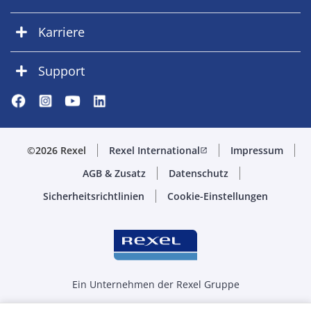
Karriere
Support
©2026 Rexel
Rexel International
Impressum
open_in_new
AGB & Zusatz
Datenschutz
Sicherheitsrichtlinien
Cookie-Einstellungen
Ein Unternehmen der Rexel Gruppe