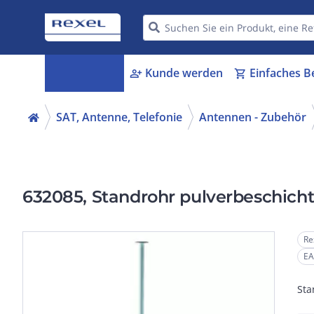
Kategorien
Kunde werden
Einfaches B
menu_book
person_add
shopping_cart
SAT, Antenne, Telefonie
Antennen - Zubehör
632085, Standrohr pulverbeschich
Re
EA
Sta