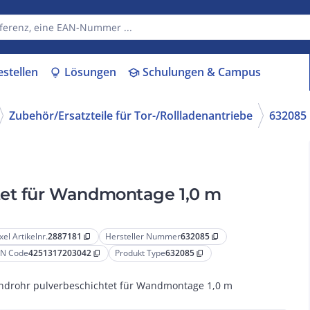
estellen
Lösungen
Schulungen & Campus
lightbulb
school
Zubehör/Ersatzteile für Tor-/Rollladenantriebe
632085
tet für Wandmontage 1,0 m
xel Artikelnr.
2887181
Hersteller Nummer
632085
content_copy
content_copy
N Code
4251317203042
Produkt Type
632085
content_copy
content_copy
ndrohr pulverbeschichtet für Wandmontage 1,0 m