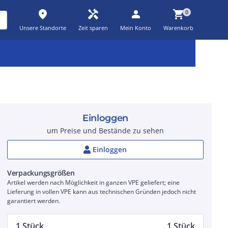
place
handyman
person
shopping_cart
0
Unsere Standorte
Zeit sparen
Mein Konto
Warenkorb
Kernsortiment
Kampagnen
Aktionen
workspace_premium
auto_awesome
percent_discount
Einloggen
um Preise und Bestände zu sehen
Einloggen
Verpackungsgrößen
Artikel werden nach Möglichkeit in ganzen VPE geliefert; eine
Lieferung in vollen VPE kann aus technischen Gründen jedoch nicht
garantiert werden.
1 Stück
1 Stück