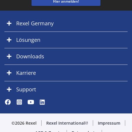
Hier anmelden!
Rexel Germany
Lösungen
Downloads
Karriere
Support
©2026 Rexel
Rexel International
Impressum
open_in_new