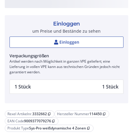
Einloggen
um Preise und Bestände zu sehen
Einloggen
Verpackungsgrößen
Artikel werden nach Möglichkeit in ganzen VPE geliefert; eine
Lieferung in vollen VPE kann aus technischen Gründen jedoch nicht
garantiert werden.
1 Stück
1 Stück
Rexel Artikelnr.
3332662
Hersteller Nummer
114450
content_copy
content_copy
EAN Code
9009377079276
content_copy
Produkt Type
Sys-Pro weißdynamische 4 Zonen
content_copy