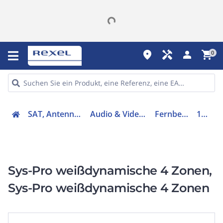
place
handyman
person
shopping_cart
0
SAT, Antenne, Telefonie
Audio & Video - Zubehör
Fernbedienung
114450
Sys-Pro weißdynamische 4 Zonen,
Sys-Pro weißdynamische 4 Zonen