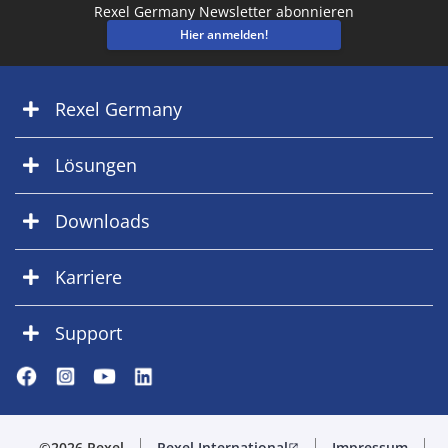
Rexel Germany Newsletter abonnieren
Hier anmelden!
Rexel Germany
Lösungen
Downloads
Karriere
Support
©2026 Rexel
Rexel International
Impressum
open_in_new