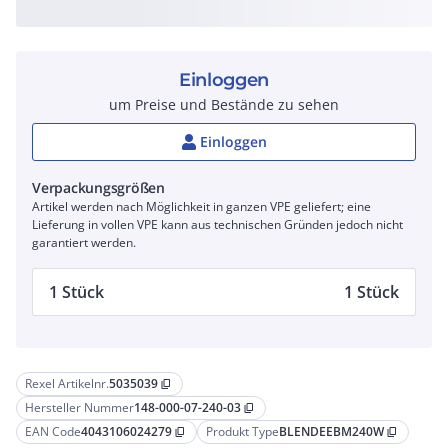
Einloggen
um Preise und Bestände zu sehen
Einloggen
Verpackungsgrößen
Artikel werden nach Möglichkeit in ganzen VPE geliefert; eine
Lieferung in vollen VPE kann aus technischen Gründen jedoch nicht
garantiert werden.
1 Stück
1 Stück
Rexel Artikelnr.
5035039
content_copy
Hersteller Nummer
148-000-07-240-03
content_copy
EAN Code
4043106024279
Produkt Type
BLENDEEBM240W
content_copy
content_copy