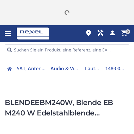
place
handyman
person
shopping_cart
0
SAT, Antenne, Telefonie
Audio & Video - Zubehör
Lautsprecher
148-000-07-240-03
BLENDEEBM240W, Blende EB
M240 W Edelstahlblende
quadratisch, Gitter weiß