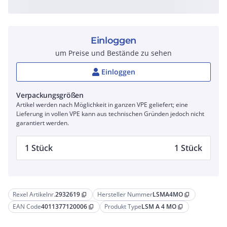
Einloggen
um Preise und Bestände zu sehen
Einloggen
Verpackungsgrößen
Artikel werden nach Möglichkeit in ganzen VPE geliefert; eine
Lieferung in vollen VPE kann aus technischen Gründen jedoch nicht
garantiert werden.
1 Stück
1 Stück
Rexel Artikelnr.
2932619
Hersteller Nummer
LSMA4MO
content_copy
content_copy
EAN Code
4011377120006
Produkt Type
LSM A 4 MO
content_copy
content_copy