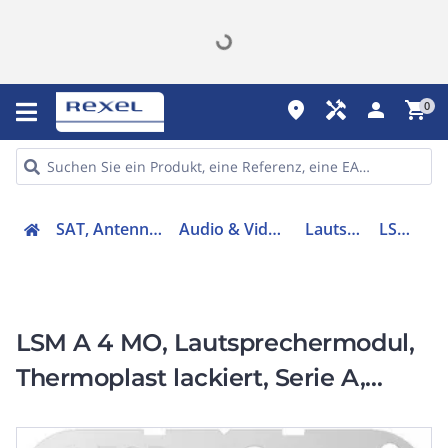
place
handyman
person
shopping_cart
0
SAT, Antenne, Telefonie
Audio & Video - Zubehör
Lautsprecher
LSMA4MO
LSM A 4 MO, Lautsprechermodul,
Thermoplast lackiert, Serie A,
mokka