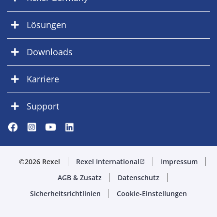
Lösungen
Downloads
Karriere
Support
©2026 Rexel
Rexel International
Impressum
open_in_new
AGB & Zusatz
Datenschutz
Sicherheitsrichtlinien
Cookie-Einstellungen