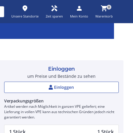
place
handyman
person
shopping_cart
0
Unsere Standorte
Zeit sparen
Mein Konto
Warenkorb
Kernsortiment
Kampagnen
Aktionen
workspace_premium
auto_awesome
percent_discount
Einloggen
um Preise und Bestände zu sehen
Einloggen
Verpackungsgrößen
Artikel werden nach Möglichkeit in ganzen VPE geliefert; eine
Lieferung in vollen VPE kann aus technischen Gründen jedoch nicht
garantiert werden.
1 Stück
1 Stück