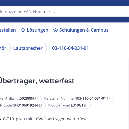
estellen
Lösungen
Schulungen & Campus
lightbulb
school
hör
Lautsprecher
103-110-04-031-01
Übertrager, wetterfest
xel Artikelnr.
5028884
Hersteller Nummer
103-110-04-031-01
content_copy
content_copy
N Code
4043106019244
Produkt Type
TL310GT
content_copy
content_copy
310-T10, grau mit 10W-Übertrager, wetterfest