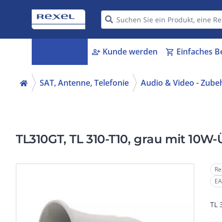
Kategorien
Kunde werden
Einfaches B
menu_book
person_add
shopping_cart
SAT, Antenne, Telefonie
Audio & Video - Zube
TL310GT, TL 310-T10, grau mit 10W-
Re
EA
TL 