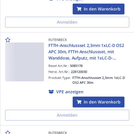
In den Warenkorb
Anmelden
RUTENBECK
FTTH-Anschlussset 2,3mm 1xLC-D OS2
APC 30m, FTTH-Anschlussset, mit
Wanddose, Aufputz, mit 1xLC-D-
Kupplung (SM/APC), mit 30 m Kabel 4 x
Rexel Art.Nr.:
5085178
E9/125 G657 A2, 2,3 mm Ø
Herst. Art.Nr.:
228120030
Produkt Type:
FTTH-Anschlussset 2,3mm 1xLC-D
OS2 APC 30m
VPE anzeigen
In den Warenkorb
Anmelden
RUTENBECK