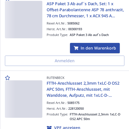
ASP Paket 3 Ab auf´s Dach, Set: 1 x
Offset-Parabolantenne ASP 78 anthrazit,
78 cm Durchmesser, 1 x ACX 945 A
Quatro-Universal Speisesystem zum
Rexel Art.Nr.:
5085062
Anschluss eines Multischalters
Herst. Art.Nr.:
00300193
Produkt Type:
ASP Paket 3 Ab auf´s Dach
In den Warenkorb
Anmelden
RUTENBECK
FTTH-Anschlussset 2,3mm 1xLC-D OS2
APC 50m, FTTH-Anschlussset, mit
Wanddose, Aufputz, mit 1xLC-D-
Kupplung (SM/APC), mit 50 m Kabel 4 x
Rexel Art.Nr.:
5085175
E9/125 G657 A2, 2,3 mm Ø
Herst. Art.Nr.:
228120050
Produkt Type:
FTTH-Anschlussset 2,3mm 1xLC-D
OS2 APC 50m
VPE anzeigen