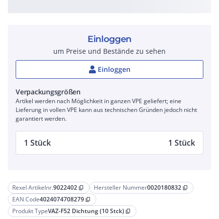
Einloggen
um Preise und Bestände zu sehen
Einloggen
Verpackungsgrößen
Artikel werden nach Möglichkeit in ganzen VPE geliefert; eine
Lieferung in vollen VPE kann aus technischen Gründen jedoch nicht
garantiert werden.
1 Stück
1 Stück
Rexel Artikelnr.
9022402
Hersteller Nummer
0020180832
content_copy
content_copy
EAN Code
4024074708279
content_copy
Produkt Type
VAZ-F52 Dichtung (10 Stck)
content_copy