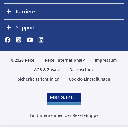
Karriere
Support
©2026 Rexel
Rexel International
Impressum
open_in_new
AGB & Zusatz
Datenschutz
Sicherheitsrichtlinien
Cookie-Einstellungen
Ein Unternehmen der Rexel Gruppe