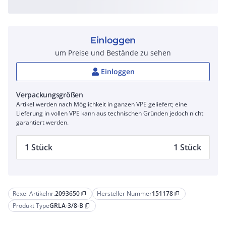
Einloggen
um Preise und Bestände zu sehen
Einloggen
Verpackungsgrößen
Artikel werden nach Möglichkeit in ganzen VPE geliefert; eine
Lieferung in vollen VPE kann aus technischen Gründen jedoch nicht
garantiert werden.
1 Stück
1 Stück
Rexel Artikelnr.
2093650
Hersteller Nummer
151178
content_copy
content_copy
Produkt Type
GRLA-3/8-B
content_copy