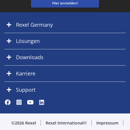
Hier anmelden!
Rexel Germany
Lösungen
Downloads
Karriere
Support
©2026 Rexel
Rexel International
Impressum
open_in_new