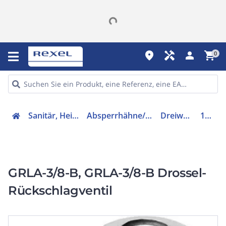
place
handyman
person
shopping_cart
0
Sanitär, Heizung, Klima
Absperrhähne/Ventile/Regler
Dreiwegeventil
151178
GRLA-3/8-B, GRLA-3/8-B Drossel-
Rückschlagventil