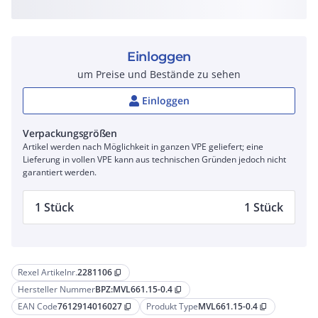
Einloggen
um Preise und Bestände zu sehen
Einloggen
Verpackungsgrößen
Artikel werden nach Möglichkeit in ganzen VPE geliefert; eine
Lieferung in vollen VPE kann aus technischen Gründen jedoch nicht
garantiert werden.
1 Stück
1 Stück
Rexel Artikelnr.
2281106
content_copy
Hersteller Nummer
BPZ:MVL661.15-0.4
content_copy
EAN Code
7612914016027
Produkt Type
MVL661.15-0.4
content_copy
content_copy