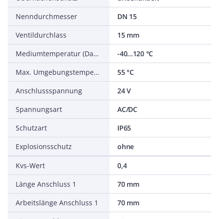
Nenndurchmesser
DN 15
Ventildurchlass
15 mm
Mediumtemperatur (Dauerbetrieb)
-40...120 °C
Max. Umgebungstemperatur
55 °C
Anschlussspannung
24 V
Spannungsart
AC/DC
Schutzart
IP65
Explosionsschutz
ohne
Kvs-Wert
0,4
Länge Anschluss 1
70 mm
Arbeitslänge Anschluss 1
70 mm