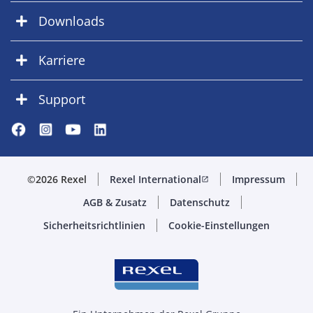
Downloads
Karriere
Support
©2026 Rexel
Rexel International
Impressum
open_in_new
AGB & Zusatz
Datenschutz
Sicherheitsrichtlinien
Cookie-Einstellungen