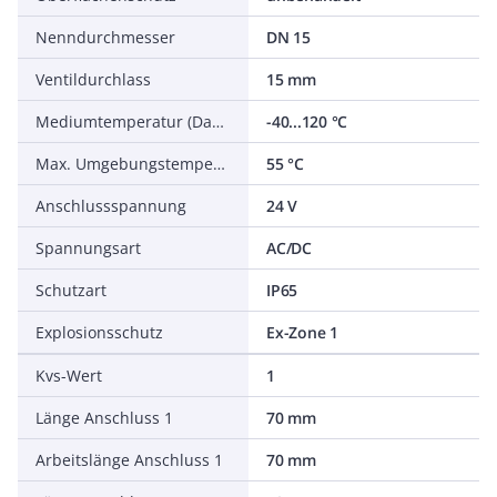
Nenndurchmesser
DN 15
Ventildurchlass
15 mm
Mediumtemperatur (Dauerbetrieb)
-40...120 °C
Max. Umgebungstemperatur
55 °C
Anschlussspannung
24 V
Spannungsart
AC/DC
Schutzart
IP65
Explosionsschutz
Ex-Zone 1
Kvs-Wert
1
Länge Anschluss 1
70 mm
Arbeitslänge Anschluss 1
70 mm