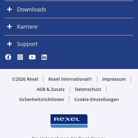
Downloads
Karriere
Support
©2026 Rexel
Rexel International
Impressum
open_in_new
AGB & Zusatz
Datenschutz
Sicherheitsrichtlinien
Cookie-Einstellungen