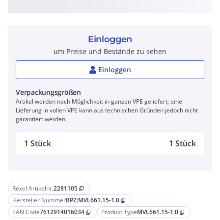
Einloggen
um Preise und Bestände zu sehen
Einloggen
Verpackungsgrößen
Artikel werden nach Möglichkeit in ganzen VPE geliefert; eine
Lieferung in vollen VPE kann aus technischen Gründen jedoch nicht
garantiert werden.
1 Stück
1 Stück
Rexel Artikelnr.
2281105
content_copy
Hersteller Nummer
BPZ:MVL661.15-1.0
content_copy
EAN Code
7612914016034
Produkt Type
MVL661.15-1.0
content_copy
content_copy