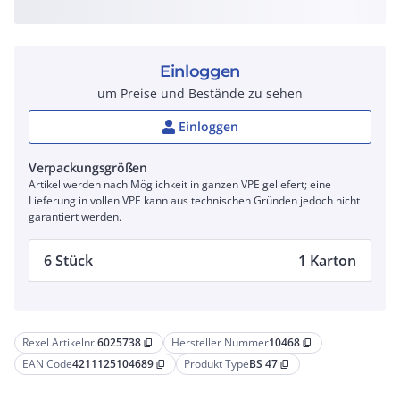
Einloggen
um Preise und Bestände zu sehen
Einloggen
Verpackungsgrößen
Artikel werden nach Möglichkeit in ganzen VPE geliefert; eine
Lieferung in vollen VPE kann aus technischen Gründen jedoch nicht
garantiert werden.
6 Stück
1 Karton
Rexel Artikelnr.
6025738
Hersteller Nummer
10468
content_copy
content_copy
EAN Code
4211125104689
Produkt Type
BS 47
content_copy
content_copy