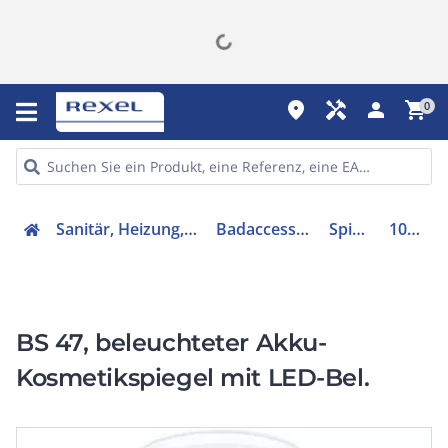
place
handyman
person
shopping_cart
0
Sanitär, Heizung, Klima
Badaccessoires
Spiegel
10468
BS 47, beleuchteter Akku-
Kosmetikspiegel mit LED-Bel.