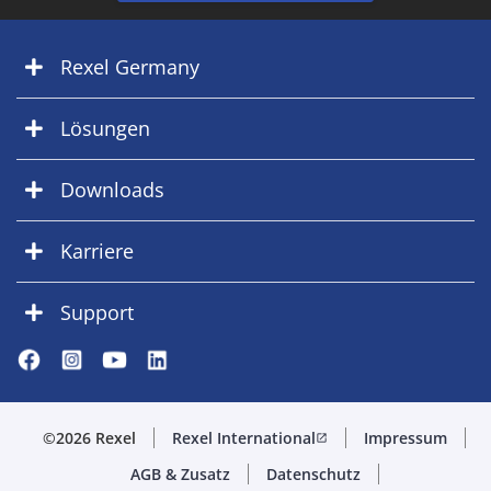
Rexel Germany
Lösungen
Downloads
Karriere
Support
©2026 Rexel
Rexel International
Impressum
open_in_new
AGB & Zusatz
Datenschutz