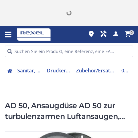
place
handyman
person
shopping_cart
0
Sanitär, Heizung, Klima
Druckerhöhung/-abfall
Zubehör/Ersatzteile für Ventilatoren
0180.0625
AD 50, Ansaugdüse AD 50 zur
turbulenzarmen Luftansaugen,
DN500