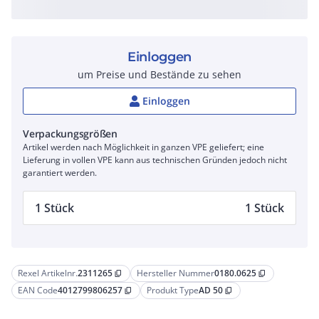
Einloggen
um Preise und Bestände zu sehen
Einloggen
Verpackungsgrößen
Artikel werden nach Möglichkeit in ganzen VPE geliefert; eine
Lieferung in vollen VPE kann aus technischen Gründen jedoch nicht
garantiert werden.
1 Stück
1 Stück
Rexel Artikelnr.
2311265
Hersteller Nummer
0180.0625
content_copy
content_copy
EAN Code
4012799806257
Produkt Type
AD 50
content_copy
content_copy