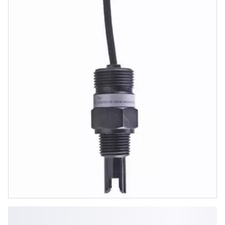
uS/cm,Pt100,1/2-14NPT