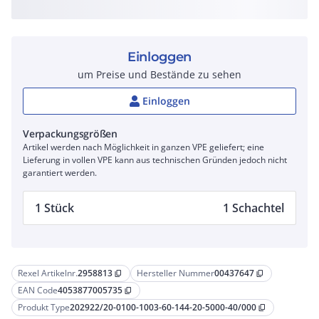
Einloggen
um Preise und Bestände zu sehen
Einloggen
Verpackungsgrößen
Artikel werden nach Möglichkeit in ganzen VPE geliefert; eine
Lieferung in vollen VPE kann aus technischen Gründen jedoch nicht
garantiert werden.
1 Stück
1 Schachtel
Rexel Artikelnr.
2958813
Hersteller Nummer
00437647
content_copy
content_copy
EAN Code
4053877005735
content_copy
Produkt Type
202922/20-0100-1003-60-144-20-5000-40/000
content_copy