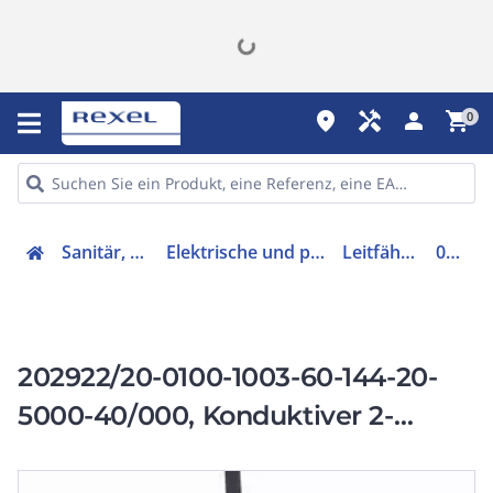
place
handyman
person
shopping_cart
0
Sanitär, Heizung, Klima
Elektrische und pneumatische Sensoren
Leitfähigkeitssensor
00437647
202922/20-0100-1003-60-144-20-
5000-40/000, Konduktiver 2-
Elektroden
Leitfähigkeitssensor,0,1...5000