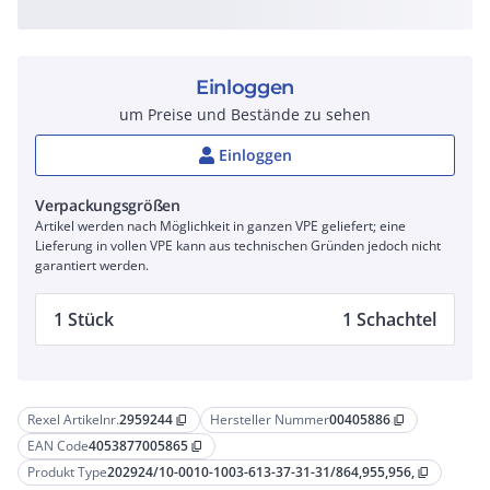
Einloggen
um Preise und Bestände zu sehen
Einloggen
Verpackungsgrößen
Artikel werden nach Möglichkeit in ganzen VPE geliefert; eine
Lieferung in vollen VPE kann aus technischen Gründen jedoch nicht
garantiert werden.
1 Stück
1 Schachtel
Rexel Artikelnr.
2959244
Hersteller Nummer
00405886
content_copy
content_copy
EAN Code
4053877005865
content_copy
Produkt Type
202924/10-0010-1003-613-37-31-31/864,955,956,
content_copy