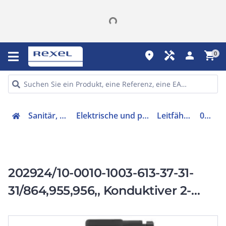
place
handyman
person
shopping_cart
0
Sanitär, Heizung, Klima
Elektrische und pneumatische Sensoren
Leitfähigkeitssensor
00405886
202924/10-0010-1003-613-37-31-
31/864,955,956,, Konduktiver 2-
Elektroden Leitfähigkeitssensor,0,1
bis 1000 uS/cm,Pt100,Clamp