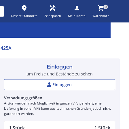
place
handyman
person
shopping_cart
0
Unsere Standorte
Zeit sparen
Mein Konto
Warenkorb
Kernsortiment
Kampagnen
Aktionen
workspace_premium
auto_awesome
percent_discount
G425A
Einloggen
um Preise und Bestände zu sehen
Einloggen
Verpackungsgrößen
Artikel werden nach Möglichkeit in ganzen VPE geliefert; eine
Lieferung in vollen VPE kann aus technischen Gründen jedoch nicht
garantiert werden.
1 Stück
1 Stück