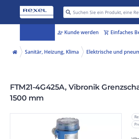
Kategorien
Kunde werden
Einfaches B
menu_book
person_add
shopping_cart
Sanitär, Heizung, Klima
Elektrische und pneu
FTM21-4G425A, Vibronik Grenzscha
1500 mm
Re
Pr
Vib