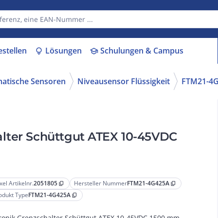
estellen
Lösungen
Schulungen & Campus
lightbulb
school
matische Sensoren
Niveausensor Flüssigkeit
FTM21-4
lter Schüttgut ATEX 10-45VDC
xel Artikelnr.
2051805
Hersteller Nummer
FTM21-4G425A
content_copy
content_copy
odukt Type
FTM21-4G425A
content_copy
ronik Grenzschalter Schüttgut ATEX 10-45VDC 1500 mm