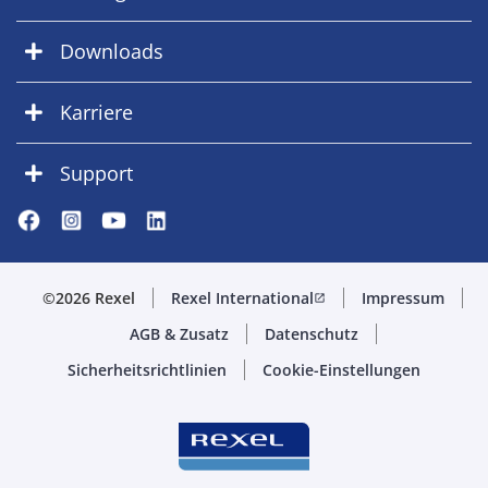
Downloads
Karriere
Support
©2026 Rexel
Rexel International
Impressum
open_in_new
AGB & Zusatz
Datenschutz
Sicherheitsrichtlinien
Cookie-Einstellungen