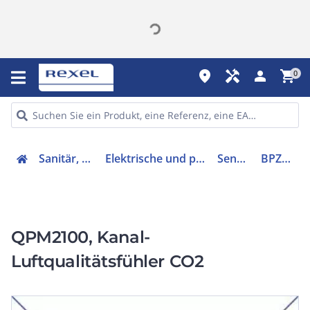
place
handyman
person
shopping_cart
0
Sanitär, Heizung, Klima
Elektrische und pneumatische Sensoren
Sensor (HVAC)
BPZ:QPM2100
QPM2100, Kanal-
Luftqualitätsfühler CO2