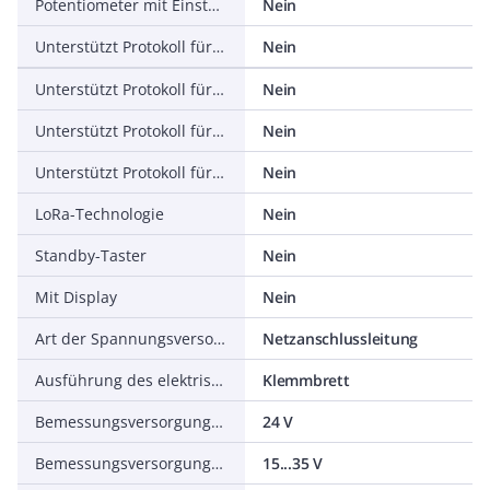
Potentiometer mit Einstellknopf
Nein
Unterstützt Protokoll für BACnet
Nein
Unterstützt Protokoll für Modbus
Nein
Unterstützt Protokoll für MP (Multi Point)
Nein
Unterstützt Protokoll für KNX
Nein
LoRa-Technologie
Nein
Standby-Taster
Nein
Mit Display
Nein
Art der Spannungsversorgung
Netzanschlussleitung
Ausführung des elektrischen Anschlusses
Klemmbrett
Bemessungsversorgungsspannung AC
24 V
Bemessungsversorgungsspannung DC
15...35 V