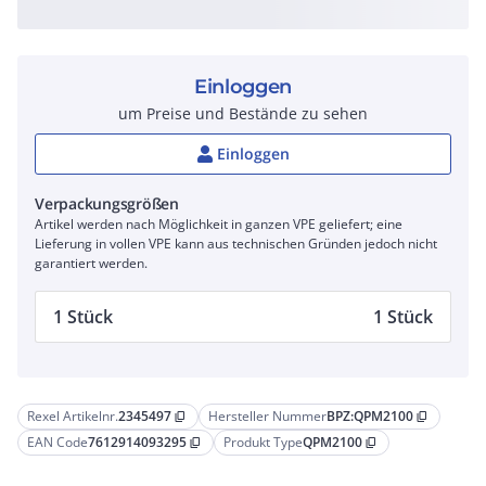
Einloggen
um Preise und Bestände zu sehen
Einloggen
Verpackungsgrößen
Artikel werden nach Möglichkeit in ganzen VPE geliefert; eine
Lieferung in vollen VPE kann aus technischen Gründen jedoch nicht
garantiert werden.
1 Stück
1 Stück
Rexel Artikelnr.
2345497
Hersteller Nummer
BPZ:QPM2100
content_copy
content_copy
EAN Code
7612914093295
Produkt Type
QPM2100
content_copy
content_copy