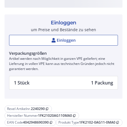
Einloggen
um Preise und Bestände zu sehen
Einloggen
Verpackungsgrößen
Artikel werden nach Möglichkeit in ganzen VPE geliefert; eine
Lieferung in vollen VPE kann aus technischen Gründen jedoch nicht
garantiert werden.
1 Stück
1 Packung
Rexel Artikelnr.
2240290
content_copy
Hersteller Nummer
1FK21020AG110MA0
content_copy
EAN Code
4042948690390
Produkt Type
1FK2102-0AG11-0MA0
content_copy
content_copy