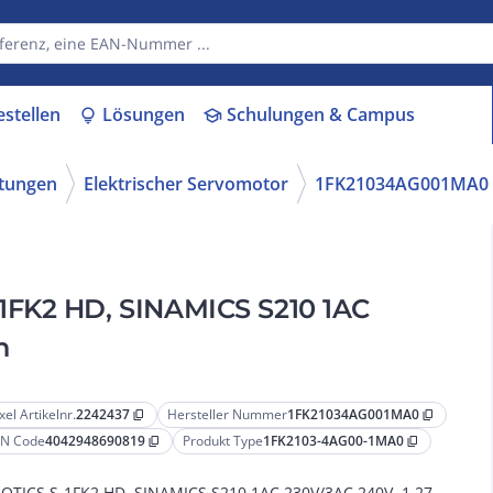
estellen
Lösungen
Schulungen & Campus
lightbulb
school
ttungen
Elektrischer Servomotor
1FK21034AG001MA0
1FK2 HD, SINAMICS S210 1AC
n
xel Artikelnr.
2242437
Hersteller Nummer
1FK21034AG001MA0
content_copy
content_copy
N Code
4042948690819
Produkt Type
1FK2103-4AG00-1MA0
content_copy
content_copy
OTICS S-1FK2 HD, SINAMICS S210 1AC 230V/3AC 240V, 1,27