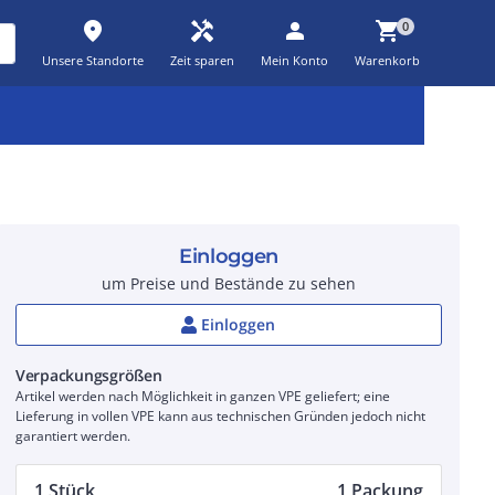
place
handyman
person
shopping_cart
0
Unsere Standorte
Zeit sparen
Mein Konto
Warenkorb
Kernsortiment
Kampagnen
Aktionen
workspace_premium
auto_awesome
percent_discount
Einloggen
um Preise und Bestände zu sehen
Einloggen
Verpackungsgrößen
Artikel werden nach Möglichkeit in ganzen VPE geliefert; eine
Lieferung in vollen VPE kann aus technischen Gründen jedoch nicht
garantiert werden.
1 Stück
1 Packung