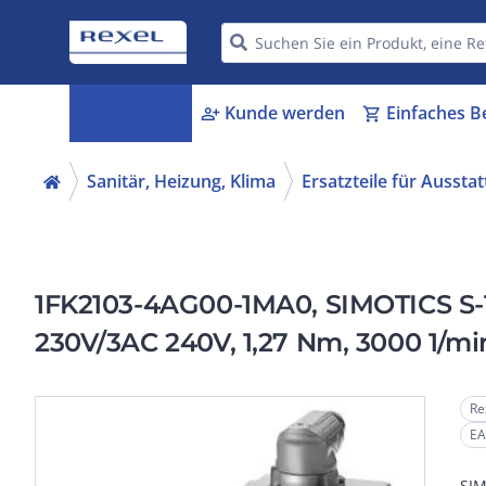
Kategorien
Kunde werden
Einfaches B
menu_book
person_add
shopping_cart
Sanitär, Heizung, Klima
Ersatzteile für Aussta
1FK2103-4AG00-1MA0, SIMOTICS S-
230V/3AC 240V, 1,27 Nm, 3000 1/mi
Re
EA
SIM