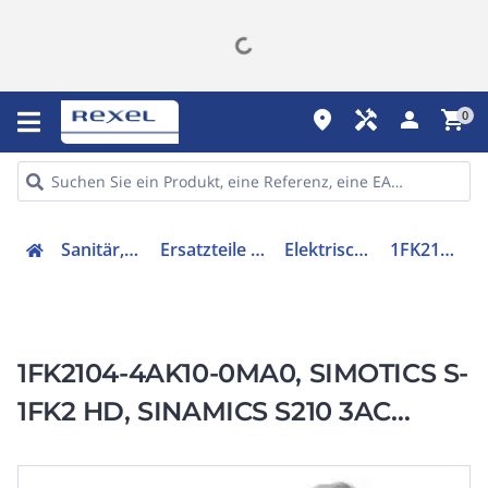
place
handyman
person
shopping_cart
0
Sanitär, Heizung, Klima
Ersatzteile für Ausstattungen
Elektrischer Servomotor
1FK21044AK100MA0
1FK2104-4AK10-0MA0, SIMOTICS S-
1FK2 HD, SINAMICS S210 3AC
400V-480V, 0,95 Nm, 6000 1/min