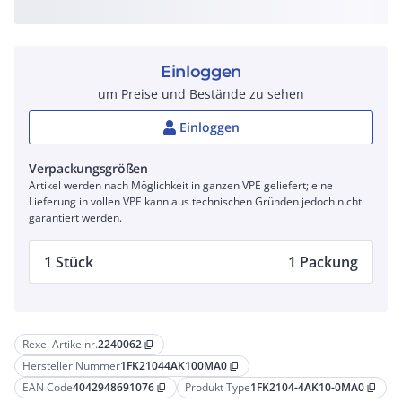
Einloggen
um Preise und Bestände zu sehen
Einloggen
Verpackungsgrößen
Artikel werden nach Möglichkeit in ganzen VPE geliefert; eine
Lieferung in vollen VPE kann aus technischen Gründen jedoch nicht
garantiert werden.
1 Stück
1 Packung
Rexel Artikelnr.
2240062
content_copy
Hersteller Nummer
1FK21044AK100MA0
content_copy
EAN Code
4042948691076
Produkt Type
1FK2104-4AK10-0MA0
content_copy
content_copy