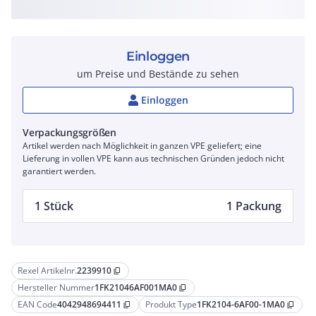
Einloggen
um Preise und Bestände zu sehen
Einloggen
Verpackungsgrößen
Artikel werden nach Möglichkeit in ganzen VPE geliefert; eine
Lieferung in vollen VPE kann aus technischen Gründen jedoch nicht
garantiert werden.
1 Stück
1 Packung
Rexel Artikelnr.
2239910
content_copy
Hersteller Nummer
1FK21046AF001MA0
content_copy
EAN Code
4042948694411
Produkt Type
1FK2104-6AF00-1MA0
content_copy
content_copy