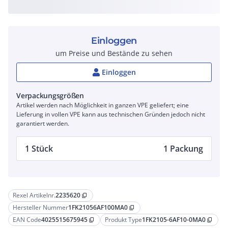
Einloggen
um Preise und Bestände zu sehen
Einloggen
Verpackungsgrößen
Artikel werden nach Möglichkeit in ganzen VPE geliefert; eine
Lieferung in vollen VPE kann aus technischen Gründen jedoch nicht
garantiert werden.
1 Stück
1 Packung
Rexel Artikelnr.
2235620
content_copy
Hersteller Nummer
1FK21056AF100MA0
content_copy
EAN Code
4025515675945
Produkt Type
1FK2105-6AF10-0MA0
content_copy
content_copy