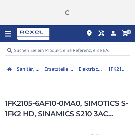
place
handyman
person
shopping_cart
0
Sanitär, Heizung, Klima
Ersatzteile für Ausstattungen
Elektrischer Servomotor
1FK21056AF100MA0
1FK2105-6AF10-0MA0, SIMOTICS S-
1FK2 HD, SINAMICS S210 3AC
400V-480V, 6,6 Nm, 3000 1/min