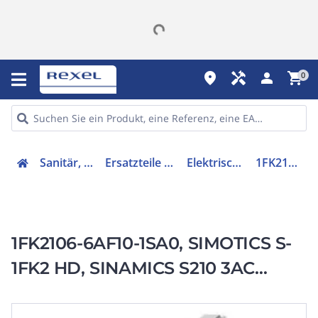
place
handyman
person
shopping_cart
0
Sanitär, Heizung, Klima
Ersatzteile für Ausstattungen
Elektrischer Servomotor
1FK21066AF101SA0
1FK2106-6AF10-1SA0, SIMOTICS S-
1FK2 HD, SINAMICS S210 3AC
400V-480V, 10,6 Nm, 3000 1/min