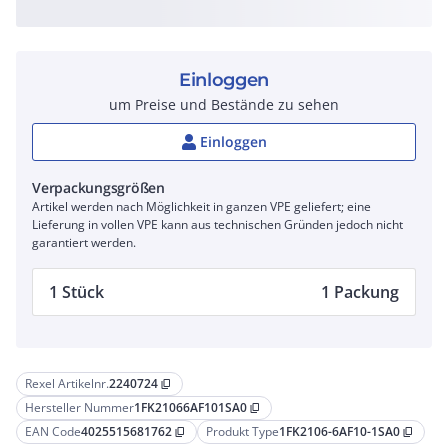
Einloggen
um Preise und Bestände zu sehen
Einloggen
Verpackungsgrößen
Artikel werden nach Möglichkeit in ganzen VPE geliefert; eine
Lieferung in vollen VPE kann aus technischen Gründen jedoch nicht
garantiert werden.
1 Stück
1 Packung
Rexel Artikelnr.
2240724
content_copy
Hersteller Nummer
1FK21066AF101SA0
content_copy
EAN Code
4025515681762
Produkt Type
1FK2106-6AF10-1SA0
content_copy
content_copy