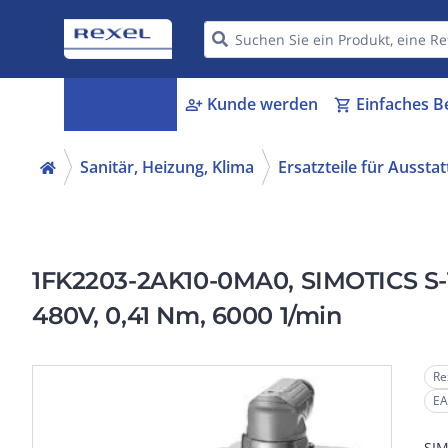
Kategorien
Kunde werden
Einfaches B
menu_book
person_add
shopping_cart
Sanitär, Heizung, Klima
Ersatzteile für Aussta
1FK2203-2AK10-0MA0, SIMOTICS S-
480V, 0,41 Nm, 6000 1/min
Re
EA
SIM