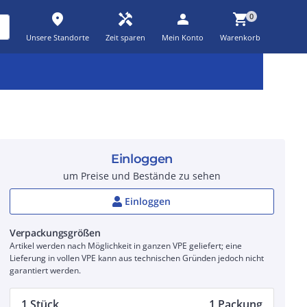
place
handyman
person
shopping_cart
0
Unsere Standorte
Zeit sparen
Mein Konto
Warenkorb
Kernsortiment
Kampagnen
Aktionen
workspace_premium
auto_awesome
percent_discount
Einloggen
um Preise und Bestände zu sehen
Einloggen
Verpackungsgrößen
Artikel werden nach Möglichkeit in ganzen VPE geliefert; eine
Lieferung in vollen VPE kann aus technischen Gründen jedoch nicht
garantiert werden.
1 Stück
1 Packung