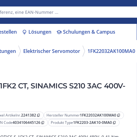
estellen
Lösungen
Schulungen & Campus
lightbulb
school
ttungen
Elektrischer Servomotor
1FK22032AK100MA0
1FK2 CT, SINAMICS S210 3AC 400V-
xel Artikelnr.
2241382
Hersteller Nummer
1FK22032AK100MA0
content_copy
content_copy
N Code
4034106445126
Produkt Type
1FK2203-2AK10-0MA0
content_copy
content_copy
OTICS S-1FK2 CT, SINAMICS S210 3AC 400V-480V, 0,41 Nm,