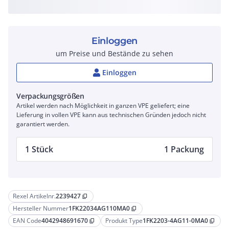
Einloggen
um Preise und Bestände zu sehen
Einloggen
Verpackungsgrößen
Artikel werden nach Möglichkeit in ganzen VPE geliefert; eine
Lieferung in vollen VPE kann aus technischen Gründen jedoch nicht
garantiert werden.
1 Stück
1 Packung
Rexel Artikelnr.
2239427
content_copy
Hersteller Nummer
1FK22034AG110MA0
content_copy
EAN Code
4042948691670
Produkt Type
1FK2203-4AG11-0MA0
content_copy
content_copy