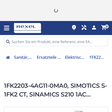
place
handyman
person
shopping_cart
0
Sanitär, Heizung, Klima
Ersatzteile für Ausstattungen
Elektrischer Servomotor
1FK22034AG110MA0
1FK2203-4AG11-0MA0, SIMOTICS S-
1FK2 CT, SINAMICS S210 1AC
230V/3AC 240V, 1,27 Nm, 3000
1/min