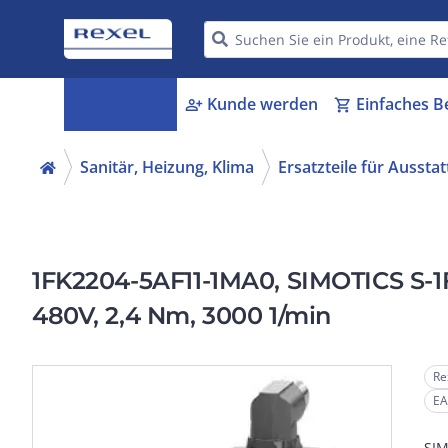
Kategorien
Kunde werden
Einfaches B
menu_book
person_add
shopping_cart
Sanitär, Heizung, Klima
Ersatzteile für Aussta
1FK2204-5AF11-1MA0, SIMOTICS S-1
480V, 2,4 Nm, 3000 1/min
Re
EA
SIM