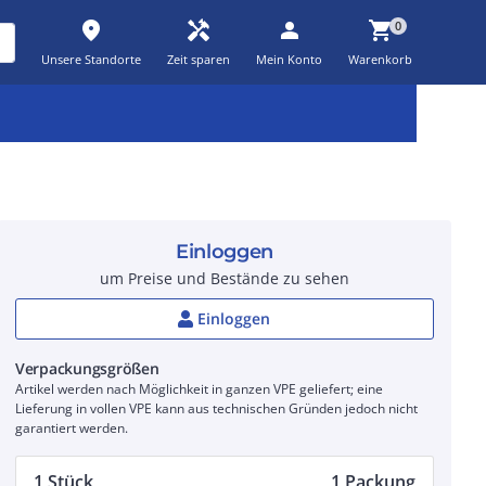
place
handyman
person
shopping_cart
0
Unsere Standorte
Zeit sparen
Mein Konto
Warenkorb
Kernsortiment
Kampagnen
Aktionen
workspace_premium
auto_awesome
percent_discount
Einloggen
um Preise und Bestände zu sehen
Einloggen
Verpackungsgrößen
Artikel werden nach Möglichkeit in ganzen VPE geliefert; eine
Lieferung in vollen VPE kann aus technischen Gründen jedoch nicht
garantiert werden.
1 Stück
1 Packung