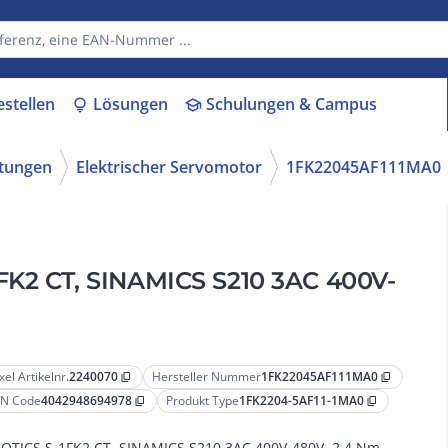
estellen
Lösungen
Schulungen & Campus
lightbulb
school
ttungen
Elektrischer Servomotor
1FK22045AF111MA0
FK2 CT, SINAMICS S210 3AC 400V-
xel Artikelnr.
2240070
Hersteller Nummer
1FK22045AF111MA0
content_copy
content_copy
N Code
4042948694978
Produkt Type
1FK2204-5AF11-1MA0
content_copy
content_copy
OTICS S-1FK2 CT, SINAMICS S210 3AC 400V-480V, 2,4 Nm,