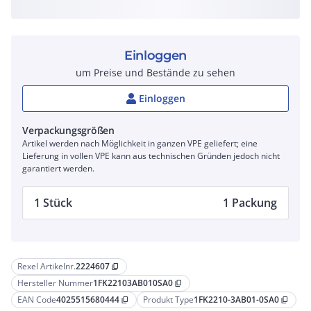
Einloggen
um Preise und Bestände zu sehen
Einloggen
Verpackungsgrößen
Artikel werden nach Möglichkeit in ganzen VPE geliefert; eine
Lieferung in vollen VPE kann aus technischen Gründen jedoch nicht
garantiert werden.
1 Stück
1 Packung
Rexel Artikelnr.
2224607
content_copy
Hersteller Nummer
1FK22103AB010SA0
content_copy
EAN Code
4025515680444
Produkt Type
1FK2210-3AB01-0SA0
content_copy
content_copy