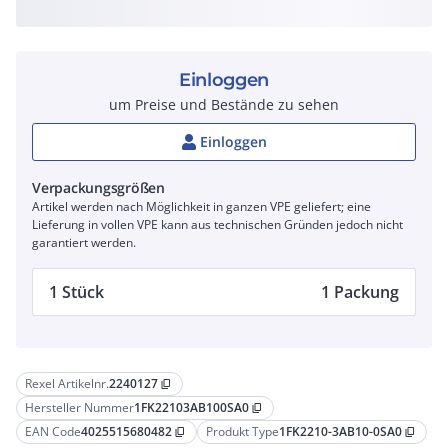
Einloggen
um Preise und Bestände zu sehen
Einloggen
Verpackungsgrößen
Artikel werden nach Möglichkeit in ganzen VPE geliefert; eine
Lieferung in vollen VPE kann aus technischen Gründen jedoch nicht
garantiert werden.
1 Stück
1 Packung
Rexel Artikelnr.
2240127
content_copy
Hersteller Nummer
1FK22103AB100SA0
content_copy
EAN Code
4025515680482
Produkt Type
1FK2210-3AB10-0SA0
content_copy
content_copy