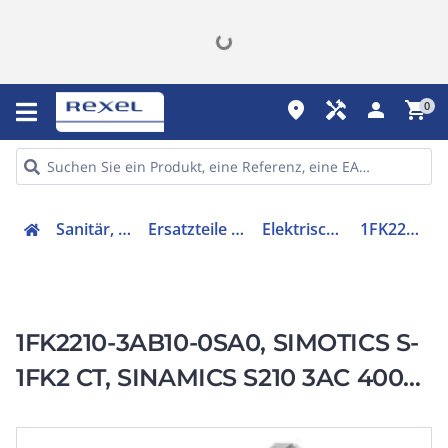
place
handyman
person
shopping_cart
0
Sanitär, Heizung, Klima
Ersatzteile für Ausstattungen
Elektrischer Servomotor
1FK22103AB100SA0
1FK2210-3AB10-0SA0, SIMOTICS S-
1FK2 CT, SINAMICS S210 3AC 400V-
480V, 28,5 Nm, 1500 1/min