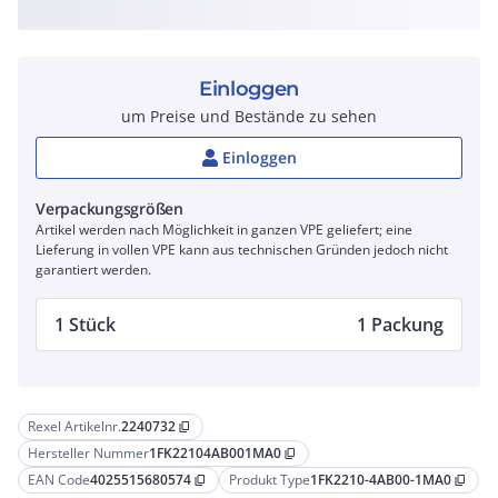
Einloggen
um Preise und Bestände zu sehen
Einloggen
Verpackungsgrößen
Artikel werden nach Möglichkeit in ganzen VPE geliefert; eine
Lieferung in vollen VPE kann aus technischen Gründen jedoch nicht
garantiert werden.
1 Stück
1 Packung
Rexel Artikelnr.
2240732
content_copy
Hersteller Nummer
1FK22104AB001MA0
content_copy
EAN Code
4025515680574
Produkt Type
1FK2210-4AB00-1MA0
content_copy
content_copy