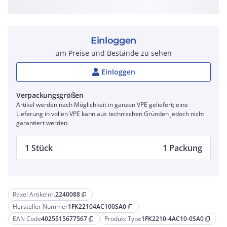
Einloggen
um Preise und Bestände zu sehen
Einloggen
Verpackungsgrößen
Artikel werden nach Möglichkeit in ganzen VPE geliefert; eine
Lieferung in vollen VPE kann aus technischen Gründen jedoch nicht
garantiert werden.
1 Stück
1 Packung
Rexel Artikelnr.
2240088
content_copy
Hersteller Nummer
1FK22104AC100SA0
content_copy
EAN Code
4025515677567
Produkt Type
1FK2210-4AC10-0SA0
content_copy
content_copy