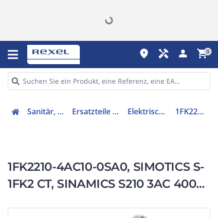
place
handyman
person
shopping_cart
0
Sanitär, Heizung, Klima
Ersatzteile für Ausstattungen
Elektrischer Servomotor
1FK22104AC100SA0
1FK2210-4AC10-0SA0, SIMOTICS S-
1FK2 CT, SINAMICS S210 3AC 400V-
480V, 30,5 Nm, 2000 1/min