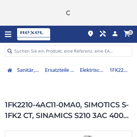
place
handyman
person
shopping_cart
0
Sanitär, Heizung, Klima
Ersatzteile für Ausstattungen
Elektrischer Servomotor
1FK22104AC110MA0
1FK2210-4AC11-0MA0, SIMOTICS S-
1FK2 CT, SINAMICS S210 3AC 400V-
480V, 30,5 Nm, 2000 1/min