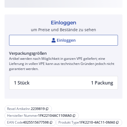
Einloggen
um Preise und Bestände zu sehen
Einloggen
Verpackungsgrößen
Artikel werden nach Möglichkeit in ganzen VPE geliefert; eine
Lieferung in vollen VPE kann aus technischen Gründen jedoch nicht
garantiert werden.
1 Stück
1 Packung
Rexel Artikelnr.
2239819
content_copy
Hersteller Nummer
1FK22104AC110MA0
content_copy
EAN Code
4025515677598
Produkt Type
1FK2210-4AC11-0MA0
content_copy
content_copy