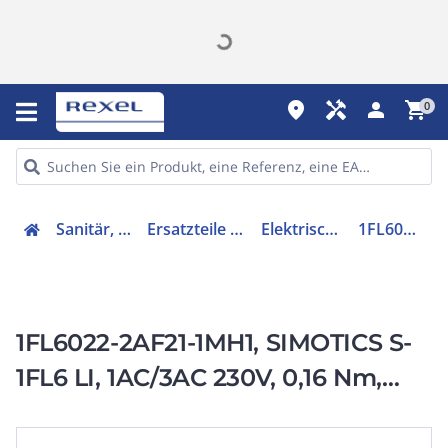
place
handyman
person
shopping_cart
0
Sanitär, Heizung, Klima
Ersatzteile für Ausstattungen
Elektrischer Servomotor
1FL60222AF211MH1
1FL6022-2AF21-1MH1, SIMOTICS S-
1FL6 LI, 1AC/3AC 230V, 0,16 Nm,
3000 1/min