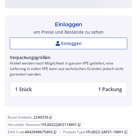
Einloggen
um Preise und Bestände zu sehen
Einloggen
Verpackungsgrößen
Artikel werden nach Möglichkeit in ganzen VPE geliefert; eine
Lieferung in vollen VPE kann aus technischen Gründen jedoch nicht
garantiert werden.
1 Stück
1 Packung
Rexel Artikelnr.
2240376
content_copy
Hersteller Nummer
1FL60222AF211MH1
content_copy
EAN Code
4042948675403
Produkt Type
1FL6022-2AF21-1MH1
content_copy
content_copy