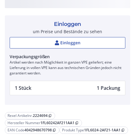
Einloggen
um Preise und Bestände zu sehen
Einloggen
Verpackungsgrößen
Artikel werden nach Möglichkeit in ganzen VPE geliefert; eine
Lieferung in vollen VPE kann aus technischen Gründen jedoch nicht
garantiert werden.
1 Stück
1 Packung
Rexel Artikelnr.
2224694
content_copy
Hersteller Nummer
1FL60242AF211AA1
content_copy
EAN Code
4042948670798
Produkt Type
1FL6024-2AF21-1AA1
content_copy
content_copy