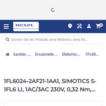
place
handyman
person
shopping_cart
0
Sanitär, Heizung, Klima
Ersatzteile für Ausstattungen
Elektrischer Servomotor
1FL60242AF211AA1
1FL6024-2AF21-1AA1, SIMOTICS S-
1FL6 LI, 1AC/3AC 230V, 0,32 Nm,
3000 1/min