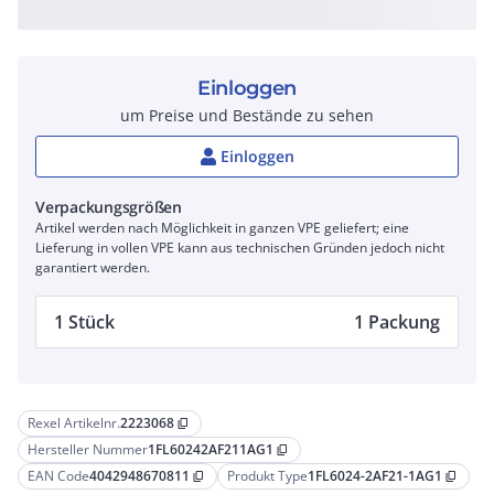
Einloggen
um Preise und Bestände zu sehen
Einloggen
Verpackungsgrößen
Artikel werden nach Möglichkeit in ganzen VPE geliefert; eine
Lieferung in vollen VPE kann aus technischen Gründen jedoch nicht
garantiert werden.
1 Stück
1 Packung
Rexel Artikelnr.
2223068
content_copy
Hersteller Nummer
1FL60242AF211AG1
content_copy
EAN Code
4042948670811
Produkt Type
1FL6024-2AF21-1AG1
content_copy
content_copy