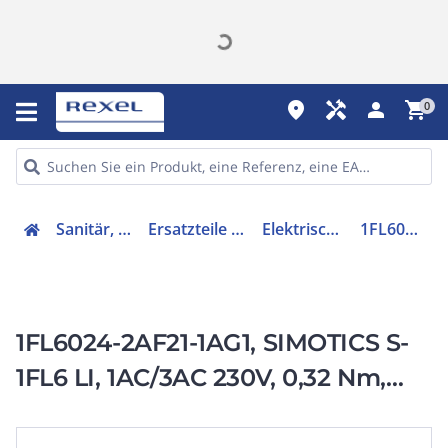
place
handyman
person
shopping_cart
0
Sanitär, Heizung, Klima
Ersatzteile für Ausstattungen
Elektrischer Servomotor
1FL60242AF211AG1
1FL6024-2AF21-1AG1, SIMOTICS S-
1FL6 LI, 1AC/3AC 230V, 0,32 Nm,
3000 1/min